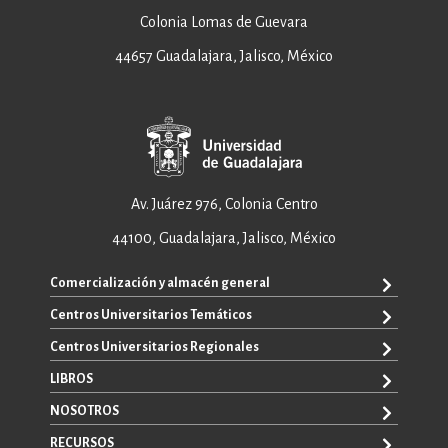
Colonia Lomas de Guevara
44657 Guadalajara, Jalisco, México
Av. Juárez 976, Colonia Centro
44100, Guadalajara, Jalisco, México
Comercialización y almacén general
Centros Universitarios Temáticos
ventas@editorial.udg.mx
WhatsApp: +52 33 1433 6869
Centros Universitarios Regionales
CUAAD
CUCEA
LIBROS
CUAAD
CUCS
CUCBA
NOSOTROS
TODOS LOS LIBROS
CUCBA
CUCEI
E-BOOKS
RECURSOS
CUCEI
SOBRE NOSOTROS