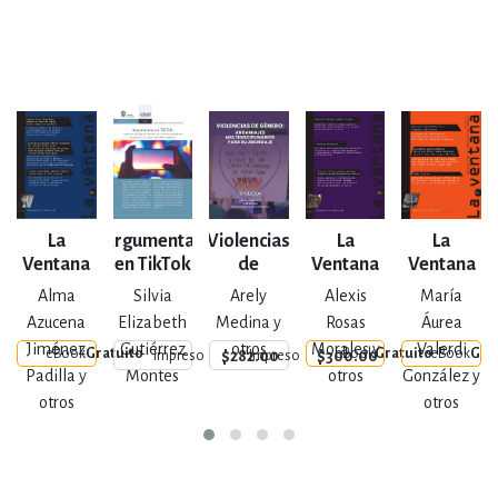
La
Argumentar
Violencias
La
La
Ventana
en TikTok
de
Ventana
Ventana
Núm. 63
Género
Núm. 64
Núm. 61
Alma
Silvia
Arely
Alexis
María
Azucena
Elizabeth
Medina y
Rosas
Áurea
Jiménez
Gutiérrez
otros
Morales y
Valerdi
eBook
Gratuito
eBook
Gratuito
eBook
Gra
$282.00
$300.00
Impreso
Impreso
Padilla y
Montes
otros
González y
otros
otros