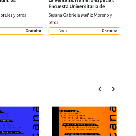
Núm. 64
La Ventana. Número especial:
Repe
Encuesta Universitaria de
desd
Género, Nuestras Voces
en s
orales y otros
Susana Gabriela Muñiz Moreno y
Claud
otros
Gratuito
eBook
Gratuito