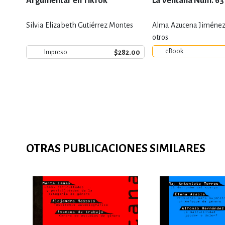
Argumentar en TikTok
La Ventana Núm. 63
Silvia Elizabeth Gutiérrez Montes
Alma Azucena Jiménez 
otros
eBook
$282.00
Impreso
OTRAS PUBLICACIONES SIMILARES