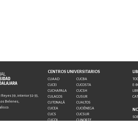
CENTROS UNIVERSITARIOS
LI
CUAAD
CUCBA
TOD
CUCEI
CUCOSTA
E-
CUCHAPALA
CUCSH
LIB
Reyes 39, interior 32-33,
CULAGOS
CUSUR
CA
 Los Belenes,
CUTONALÁ
CUALTOS
lisco.
CUCEA
CUCIÉNEGA
N
CUCS
CUCSUR
SO
CUGDL
CUNORTE
CO
CUTLAJOMULCO
CUTLAQUE
AU
CUVALLES
SUV
SEMS
UDG+