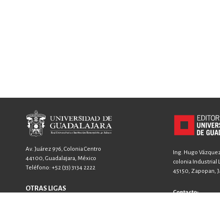
Av. Juárez 976, Colonia Centro
Ing. Hugo Vázquez 
44100, Guadalajara, México
colonia Industrial
Teléfono:
+52 (33) 3134 2222
45150, Zapopan, Ja
OTRAS LIGAS
Contacto:
FICG
+52 33 3640 6326
GACETA
+52 33 3640 4594
SIIAU