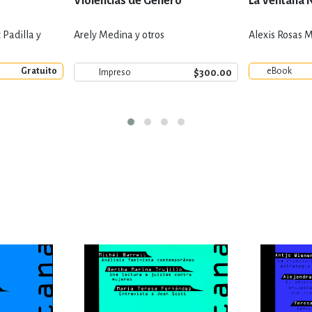
Violencias de Género
La Ventana 
Padilla y
Arely Medina y otros
Alexis Rosas M
Gratuito
eBook
$300.00
Impreso