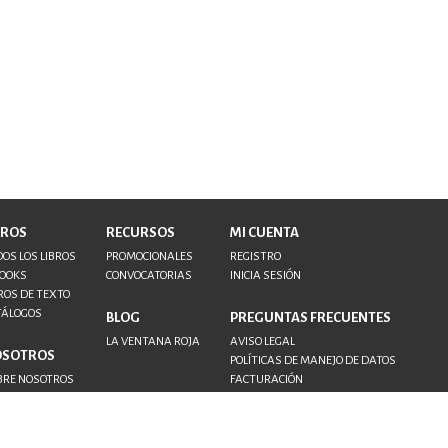
BROS
RECURSOS
MI CUENTA
OS LOS LIBROS
PROMOCIONALES
REGISTRO
BOOKS
CONVOCATORIAS
INICIA SESIÓN
ROS DE TEXTO
TÁLOGOS
BLOG
PREGUNTAS FRECUENTES
LA VENTANA ROJA
AVISO LEGAL
OSOTROS
POLÍTICAS DE MANEJO DE DATOS
BRE NOSOTROS
FACTURACIÓN
NTACTO
TORES