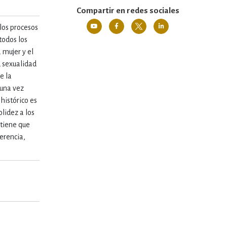
Compartir en redes sociales
 los procesos
todos los
 mujer y el
u sexualidad
e la
 una vez
histórico es
lidez a los
 tiene que
ferencia,