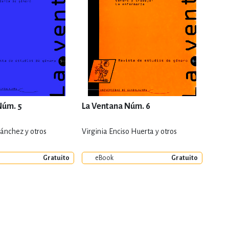
Núm. 5
La Ventana Núm. 6
La V
ánchez y otros
Virginia Enciso Huerta y otros
Norbe
Gratuito
eBook
Gratuito
e