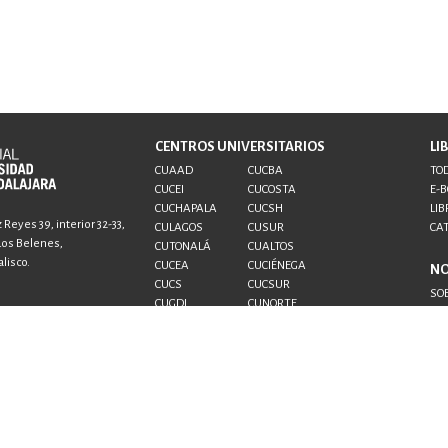
CENTROS UNIVERSITARIOS
LI
CUAAD
CUCBA
TOD
CUCEI
CUCOSTA
E-
CUCHAPALA
CUCSH
LIB
Reyes 39, interior 32-33,
CULAGOS
CUSUR
CA
 Los Belenes,
CUTONALÁ
CUALTOS
lisco.
CUCEA
CUCIÉNEGA
N
CUCS
CUCSUR
SO
CUGDL
CUNORTE
CO
CUTLAJOMULCO
CUTLAQUE
AU
CUVALLES
SUV
SEMS
UDG+
al.udg.mx
.udg.mx
 1433 6869