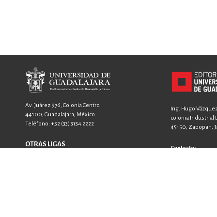
Av. Juárez 976, Colonia Centro
Ing. Hugo Vázquez 
44100, Guadalajara, México
colonia Industrial
Teléfono:
+52 (33) 3134 2222
45150, Zapopan, Ja
OTRAS LIGAS
Contacto:
FICG
+52 33 3640 6326
GACETA
+52 33 3640 4594
SIIAU
contacto@editori
ventas@editorial
WhatsApp: +52 33