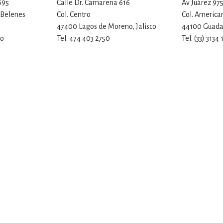
695
Calle Dr. Camarena 616
Av Juárez 97
l Belenes
Col. Centro
Col. America
47400 Lagos de Moreno, Jalisco
44100 Guadal
co
Tel. 474 403 2750
Tel. (33) 3134