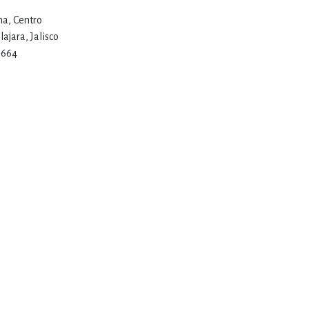
5
na, Centro
ajara, Jalisco
 1664