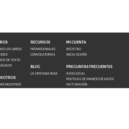
BROS
RECURSOS
MI CUENTA
OS LOS LIBROS
PROMOCIONALES
REGISTRO
BOOKS
CONVOCATORIAS
INICIA SESIÓN
ROS DE TEXTO
TÁLOGOS
BLOG
PREGUNTAS FRECUENTES
LA VENTANA ROJA
AVISO LEGAL
OSOTROS
POLÍTICAS DE MANEJO DE DATOS
BRE NOSOTROS
FACTURACIÓN
NTACTO
TORES