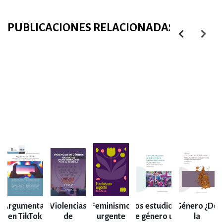
PUBLICACIONES RELACIONADAS
Argumentar
Violencias
Feminismo
Los estudios
Género ¿De
en TikTok
de
urgente
de género un
la