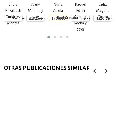
Género
análisis desde
marginalidad
Silvia
Arely
Nuria
Raquel
Celia
la
al centro?
Elizabeth
Medina y
Varela
Edith
Magaña
Epistemología
Gutiérrez
otros
Partida
García
eBook
Gratuito
$282.00
$300.00
$220.00
Impreso
Impreso
Impreso
Impreso
feminista
Montes
Rocha y
otros
OTRAS PUBLICACIONES SIMILARES