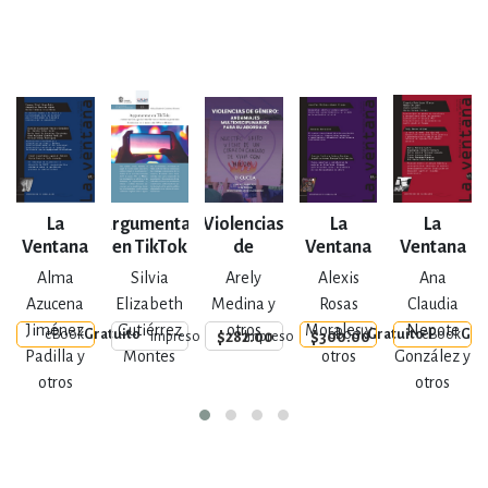
La
Argumentar
Violencias
La
La
Ventana
en TikTok
de
Ventana
Ventana
Núm. 63
Género
Núm. 64
Núm. 62
Alma
Silvia
Arely
Alexis
Ana
Azucena
Elizabeth
Medina y
Rosas
Claudia
Jiménez
Gutiérrez
otros
Morales y
Nepote
eBook
Gratuito
eBook
Gratuito
eBook
Gra
$282.00
$300.00
Impreso
Impreso
Padilla y
Montes
otros
González y
otros
otros