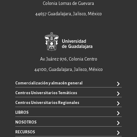
Colonia Lomas de Guevara
44657 Guadalajara, Jalisco, México
Av. Juárez 976, Colonia Centro
44100, Guadalajara, Jalisco, México
Comercialización y almacén general
Centros Universitarios Temáticos
ventas@editorial.udg.mx
WhatsApp: +52 33 1433 6869
Centros Universitarios Regionales
CUAAD
CUCEA
LIBROS
CUAAD
CUCS
CUCBA
NOSOTROS
TODOS LOS LIBROS
CUCBA
CUCEI
E-BOOKS
RECURSOS
CUCEI
SOBRE NOSOTROS
CUCOSTA