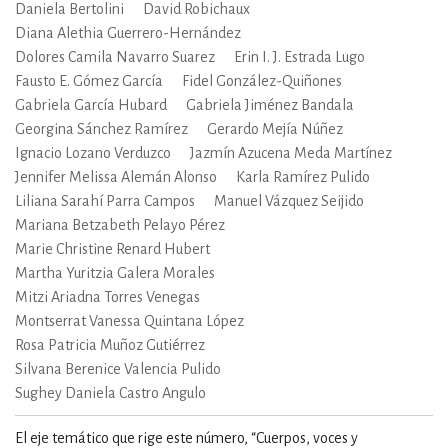
Daniela Bertolini
David Robichaux
Diana Alethia Guerrero-Hernández
Dolores Camila Navarro Suarez
Erin I. J. Estrada Lugo
Fausto E. Gómez García
Fidel González-Quiñones
Gabriela García Hubard
Gabriela Jiménez Bandala
Georgina Sánchez Ramírez
Gerardo Mejía Núñez
Ignacio Lozano Verduzco
Jazmín Azucena Meda Martínez
Jennifer Melissa Alemán Alonso
Karla Ramírez Pulido
Liliana Sarahí Parra Campos
Manuel Vázquez Seijido
Mariana Betzabeth Pelayo Pérez
Marie Christine Renard Hubert
Martha Yuritzia Galera Morales
Mitzi Ariadna Torres Venegas
Montserrat Vanessa Quintana López
Rosa Patricia Muñoz Gutiérrez
Silvana Berenice Valencia Pulido
Sughey Daniela Castro Angulo
El eje temático que rige este número, “Cuerpos, voces y