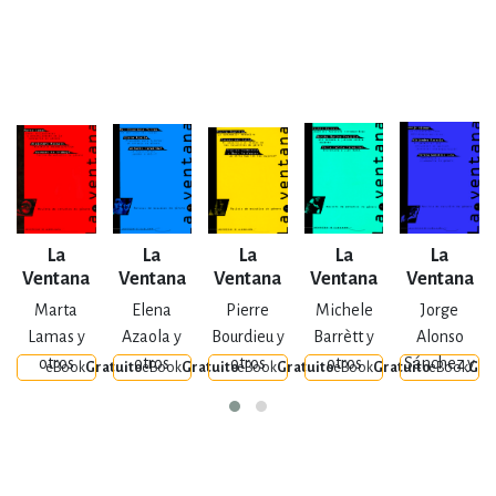
La
La
La
La
La
Ventana
Ventana
Ventana
Ventana
Ventana
Núm. 1
Núm. 2
Núm. 3
Núm. 4
Núm. 5
Marta
Elena
Pierre
Michele
Jorge
Lamas y
Azaola y
Bourdieu y
Barrètt y
Alonso
otros
otros
otros
otros
Sánchez y
eBook
Gratuito
eBook
Gratuito
eBook
Gratuito
eBook
Gratuito
eBook
Gra
otros