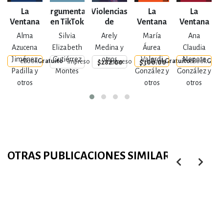
La
Argumentar
Violencias
La
La
Ventana
en TikTok
de
Ventana
Ventana
Núm. 63
Género
Núm. 61
Núm. 62
Alma
Silvia
Arely
María
Ana
Azucena
Elizabeth
Medina y
Áurea
Claudia
Jiménez
Gutiérrez
otros
Valerdi
Nepote
eBook
Gratuito
eBook
Gratuito
eBook
Gra
$282.00
$300.00
Impreso
Impreso
Padilla y
Montes
González y
González y
otros
otros
otros
OTRAS PUBLICACIONES SIMILARES