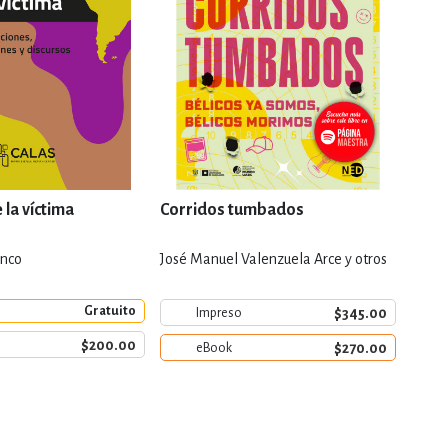
la víctima
Corridos tumbados
Avan
anco
José Manuel Valenzuela Arce y otros
Pilar
Gratuito
$345.00
Impreso
$200.00
e
$270.00
eBook