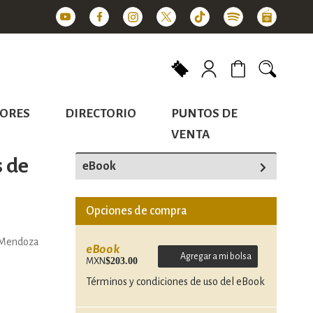
Mi carrito
ORES
DIRECTORIO
PUNTOS DE
VENTA
s de
eBook
Opciones de compra
 Mendoza
eBook
Agregar a mi bolsa
$203.00
MXN
Términos y condiciones de uso del eBook