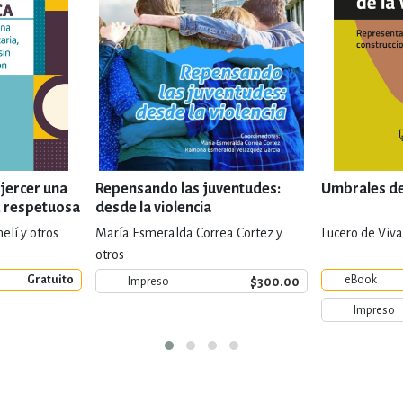
ejercer una
Repensando las juventudes:
Umbrales de 
a, respetuosa
desde la violencia
elí y otros
María Esmeralda Correa Cortez y
Lucero de Viv
otros
Gratuito
eBook
$300.00
Impreso
Impreso