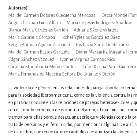
Autor(es)
Ma. del Carmen Dolores Cuecuecha Mendoza
Oscar Montiel Tor
Ángel Christian Luna Alfaro
María de Jesús Rodríguez Shadow
Blanca María Cárdenas Carrión
Adriana Sáenz Valadez
María Gabriela Córdoba
Ixchel Yglesias González Báez
Sergio Antonio Aguilar Zamudio
Iris Rocío Santillán Ramírez
Ma. del Carmen Bustos Garduño
Diana Margarita Magaña Hern
Edgar Sánchez Vázquez
Ivonne Virginia Campos Rico
Carolina Sthephania Muñoz Canto
Dafne Karina Parra Guerrero
María Fernanda de Nuestra Señora De Unánue y Bretón
La violencia de género en las relaciones de pareja aborda un tema
para la sociedad iberoamericana, como es la violencia contra las 
en particular ocurre en las relaciones de parejas heterosexuales y q
con el anhelo femenino de encontrar el amor; el cual funciona com
trampa para ellas porque desata una serie de violencias como la pro
trata de personas y el feminicidio, por mencionar algunas.De ahí l
de este libro, que reúne catorce capítulos que analizan la violencia