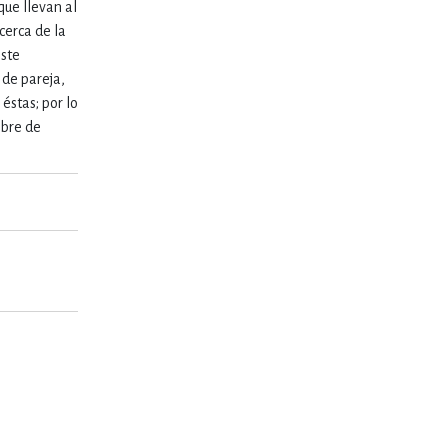
que llevan al
cerca de la
este
 de pareja,
éstas; por lo
ibre de