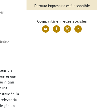
Formato impreso no está disponible
res
Compartir en redes sociales
ández
 sensible
mujeres que
ue inician
o una
stitución, la
a relevancia
 de género