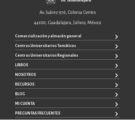
Av. Juárez 976, Colonia Centro
44100, Guadalajara, Jalisco, México
Comercialización y almacén general
Centros Universitarios Temáticos
ventas@editorial.udg.mx
WhatsApp: +52 33 1433 6869
Centros Universitarios Regionales
CUAAD
CUCEA
LIBROS
CUAAD
CUCS
CUCBA
NOSOTROS
TODOS LOS LIBROS
CUCBA
CUCEI
E-BOOKS
RECURSOS
CUCEI
SOBRE NOSOTROS
CUCOSTA
LIBROS DE TEXTO
CUCSH
CONTACTO
BLOG
CUCHAPALA
PROMOCIONALES
CATÁLOGOS
AUTORES
CUCSH
CONVOCATORIAS
MI CUENTA
LA VENTANA ROJA
CULAGOS
PREGUNTAS FRECUENTES
REGISTRO
CUSUR
INICIA SESIÓN
CUTONALÁ
AVISO LEGAL
CUALTOS
POLÍTICAS DE MANEJO DE DATOS
Mi carrito