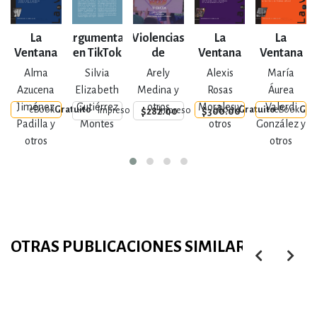
La
Argumentar
Violencias
La
La
Ventana
en TikTok
de
Ventana
Ventana
Núm. 63
Género
Núm. 64
Núm. 61
Alma
Silvia
Arely
Alexis
María
Azucena
Elizabeth
Medina y
Rosas
Áurea
Jiménez
Gutiérrez
otros
Morales y
Valerdi
eBook
Gratuito
eBook
Gratuito
eBook
Gra
$282.00
$300.00
Impreso
Impreso
Padilla y
Montes
otros
González y
otros
otros
OTRAS PUBLICACIONES SIMILARES