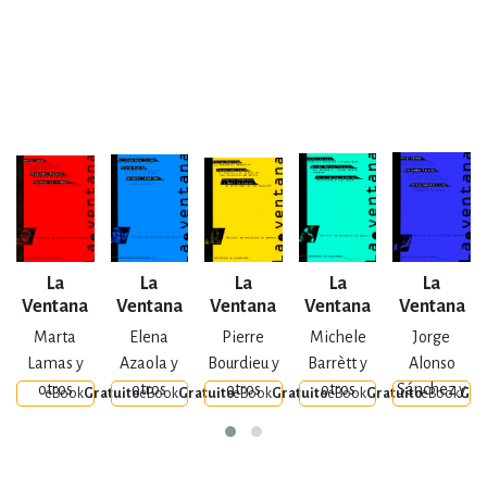
La
La
La
La
La
Ventana
Ventana
Ventana
Ventana
Ventana
Núm. 1
Núm. 2
Núm. 3
Núm. 4
Núm. 5
Marta
Elena
Pierre
Michele
Jorge
Lamas y
Azaola y
Bourdieu y
Barrètt y
Alonso
otros
otros
otros
otros
Sánchez y
eBook
Gratuito
eBook
Gratuito
eBook
Gratuito
eBook
Gratuito
eBook
Gra
otros