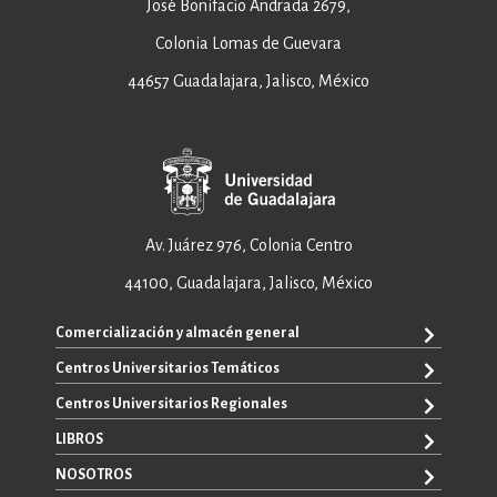
José Bonifacio Andrada 2679,
Colonia Lomas de Guevara
44657 Guadalajara, Jalisco, México
Av. Juárez 976, Colonia Centro
44100, Guadalajara, Jalisco, México
Comercialización y almacén general
Centros Universitarios Temáticos
ventas@editorial.udg.mx
WhatsApp: +52 33 1433 6869
Centros Universitarios Regionales
CUAAD
CUCEA
LIBROS
CUAAD
CUCS
CUCBA
NOSOTROS
TODOS LOS LIBROS
CUCBA