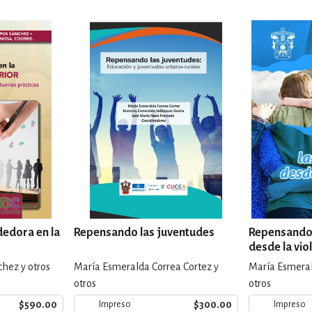
edora en la
Repensando las juventudes
Repensando 
desde la vio
hez y otros
María Esmeralda Correa Cortez y
María Esmeral
otros
otros
$590.00
$300.00
Impreso
Impreso