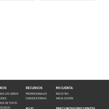
BROS
RECURSOS
MI CUENTA
OS LOS LIBROS
PROMOCIONALES
REGISTRO
BOOKS
CONVOCATORIAS
INICIA SESIÓN
ROS DE TEXTO
TÁLOGOS
BLOG
PREGUNTAS FRECUENTES