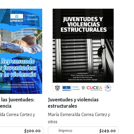
las juventudes:
Juventudes y violencias
Estu
lencia
estructurales
Guad
da Correa Cortez y
María Esmeralda Correa Cortez y
José 
otros
$300.00
$249.00
Impreso