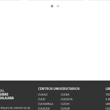
CENTROS UNIVERSITARIOS
LI
CUAAD
CUCBA
TOD
CUCEI
CUCOSTA
E-
CUCHAPALA
CUCSH
LIB
Reyes 39, interior 32-33,
CULAGOS
CUSUR
CA