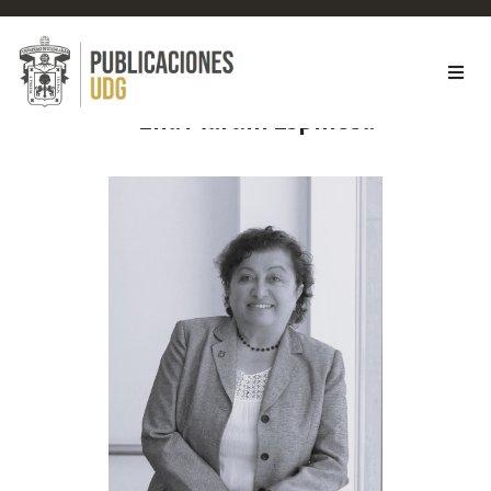
Elia Marúm Espinosa