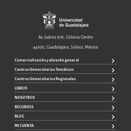
Av. Juárez 976, Colonia Centro
44100, Guadalajara, Jalisco, México
Comercialización y almacén general
Centros Universitarios Temáticos
ventas@editorial.udg.mx
WhatsApp: +52 33 1433 6869
Centros Universitarios Regionales
CUAAD
CUCEA
LIBROS
CUAAD
CUCS
CUCBA
NOSOTROS
TODOS LOS LIBROS
CUCBA
CUCEI
E-BOOKS
RECURSOS
CUCEI
SOBRE NOSOTROS
CUCOSTA
LIBROS DE TEXTO
CUCSH
CONTACTO
BLOG
CUCHAPALA
PROMOCIONALES
CATÁLOGOS
AUTORES
CUCSH
CONVOCATORIAS
MI CUENTA
LA VENTANA ROJA