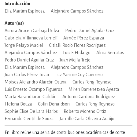
Introducción
Elia Marúm Espinosa
Alejandro Campos Sánchez
Autor(es)
Aurora Araceli Carbajal Silva
Pedro Daniel Aguilar Cruz
Gabriela Villanueva Lomelí
Aimée Pérez Esparza
Jorge Pelayo Maciel
Citlalli Rocío Flores Rodríguez
Alejandro Campos Sánchez
Luis F. Hidalgo
Alma Serratos
Pedro Daniel Aguilar Cruz
Juan Mejía Trejo
Elia Marúm Espinosa
Alejandro Campos Sánchez
Juan Carlos Pérez Tovar
Luz Yarime Coy Guerrero
Moises Alejandro Alarcón Osuna
Carlos Fong Reynoso
Luis Ernesto Ocampo Figueroa
Miren Barrenetxea Ayesta
Marta Barandiaran Galdón
Antonio Cardona Rodríguez
Helena Bouza
Colin Donaldson
Carlos Fong Reynoso
Sophie Elise De Lara Harbs
Roberto Moreno Ortíz
Fernando Gentil de Souza
Jamille Carla Oliveira Araújo
En libro reúne una seria de contribuciones académicas de corte