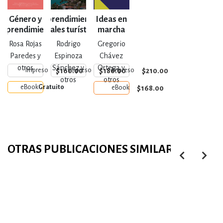
Género y
Emprendimientos
Ideas en
mprendimiento
sociales turísticos
marcha
social
Rosa Rojas
Rodrigo
Gregorio
Paredes y
Espinoza
Chávez
otros
Sánchez y
Ortega y
$160.00
$180.00
$210.00
Impreso
Impreso
Impreso
otros
otros
eBook
Gratuito
$168.00
eBook
OTRAS PUBLICACIONES SIMILARES