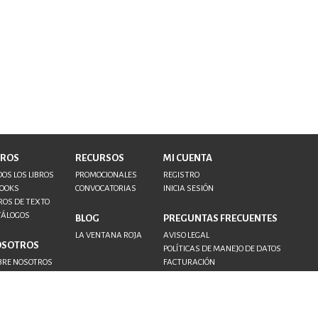
BROS
RECURSOS
MI CUENTA
OS LOS LIBROS
PROMOCIONALES
REGISTRO
BOOKS
CONVOCATORIAS
INICIA SESIÓN
ROS DE TEXTO
TÁLOGOS
BLOG
PREGUNTAS FRECUENTES
LA VENTANA ROJA
AVISO LEGAL
OSOTROS
POLÍTICAS DE MANEJO DE DATOS
BRE NOSOTROS
FACTURACIÓN
NTACTO
TORES