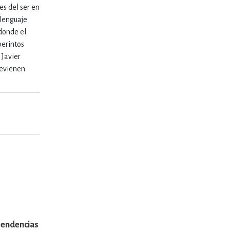
es del ser en
 lenguaje
 donde el
berintos
 Javier
devienen
endencias