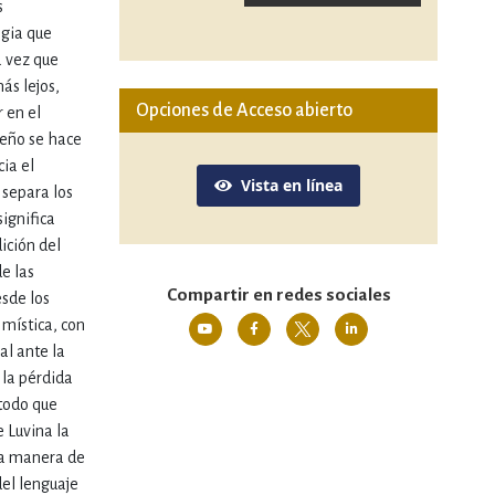
s
lgia que
a vez que
ás lejos,
Opciones de Acceso abierto
r en el
ueño se hace
ia el
Vista en línea
 separa los
significa
dición del
de las
Compartir en redes sociales
esde los
 mística, con
al ante la
 la pérdida
 todo que
 Luvina la
 la manera de
del lenguaje