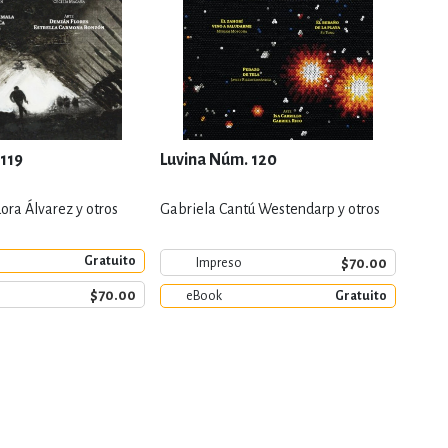
 119
Luvina Núm. 120
Luvi
ora Álvarez y otros
Gabriela Cantú Westendarp y otros
Mireia
Gratuito
e
$70.00
Impreso
$70.00
eBook
Gratuito