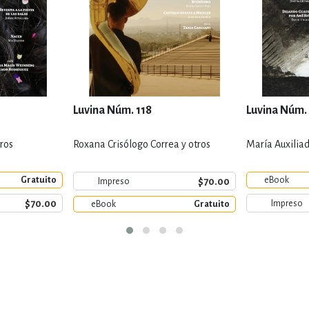
Luvina Núm. 118
Luvina Núm.
ros
Roxana Crisólogo Correa y otros
María Auxiliad
Gratuito
eBook
$70.00
Impreso
$70.00
Impreso
eBook
Gratuito