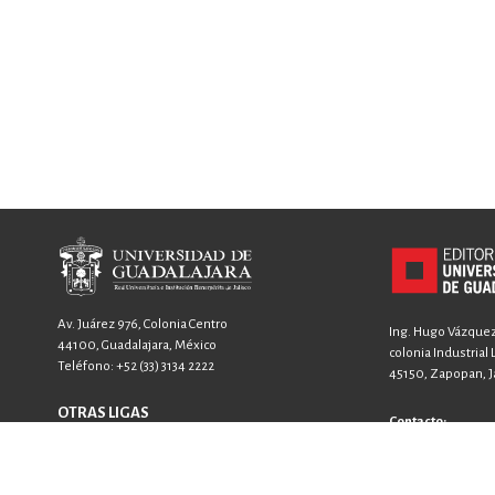
Av. Juárez 976, Colonia Centro
Ing. Hugo Vázquez 
44100, Guadalajara, México
colonia Industrial
Teléfono:
+52 (33) 3134 2222
45150, Zapopan, Ja
OTRAS LIGAS
Contacto:
FICG
+52 33 3640 6326
GACETA
+52 33 3640 4594
SIIAU
contacto@editori