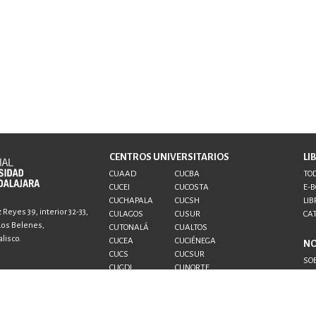
CENTROS UNIVERSITARIOS
LI
CUAAD
CUCBA
TOD
CUCEI
CUCOSTA
E-
CUCHAPALA
CUCSH
LIB
Reyes 39, interior 32-33,
CULAGOS
CUSUR
CA
 Los Belenes,
CUTONALÁ
CUALTOS
lisco.
CUCEA
CUCIÉNEGA
N
CUCS
CUCSUR
SO
CUGDL
CUNORTE
CO
CUTLAJOMULCO
CUTLAQUE
AU
CUVALLES
SUV
SEMS
UDG+
al.udg.mx