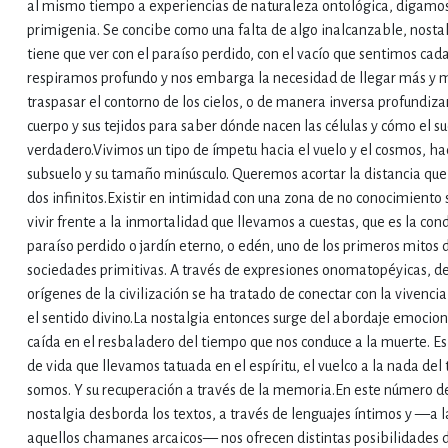
al mismo tiempo a experiencias de naturaleza ontológica, digamo
primigenia. Se concibe como una falta de algo inalcanzable, nosta
tiene que ver con el paraíso perdido, con el vacío que sentimos cad
respiramos profundo y nos embarga la necesidad de llegar más y m
traspasar el contorno de los cielos, o de manera inversa profundiza
cuerpo y sus tejidos para saber dónde nacen las células y cómo el s
verdadero.Vivimos un tipo de ímpetu hacia el vuelo y el cosmos, hac
subsuelo y su tamaño minúsculo. Queremos acortar la distancia que
dos infinitos.Existir en intimidad con una zona de no conocimiento 
vivir frente a la inmortalidad que llevamos a cuestas, que es la con
paraíso perdido o jardín eterno, o edén, uno de los primeros mitos 
sociedades primitivas. A través de expresiones onomatopéyicas, d
orígenes de la civilización se ha tratado de conectar con la vivencia
el sentido divino.La nostalgia entonces surge del abordaje emocion
caída en el resbaladero del tiempo que nos conduce a la muerte. Es
de vida que llevamos tatuada en el espíritu, el vuelco a la nada del
somos. Y su recuperación a través de la memoria.En este número de
nostalgia desborda los textos, a través de lenguajes íntimos y —a
aquellos chamanes arcaicos— nos ofrecen distintas posibilidades 