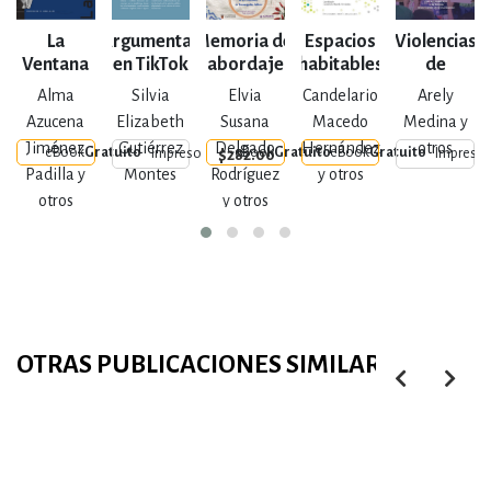
La
Argumentar
Memoria del
Espacios
Violencias
Ventana
en TikTok
abordaje
habitables
de
Núm. 63
psicosocial
Género
Alma
Silvia
Elvia
Candelario
Arely
de la
Azucena
Elizabeth
Susana
Macedo
Medina y
comunidad
Jiménez
Gutiérrez
Delgado
Hernández
otros
eBook
Gratuito
eBook
Gratuito
eBook
Gratuito
$282.00
Impreso
Impreso
de
Padilla y
Montes
Rodríguez
y otros
Temacapulín,
otros
y otros
Jalisco
OTRAS PUBLICACIONES SIMILARES