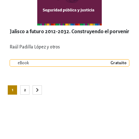
Jalisco a futuro 2012-2032. Construyendo el porvenir
Raúl Padilla López y otros
eBook
Gratuito
Página
1
2
Está viendo la página
Página
Página
Siguiente