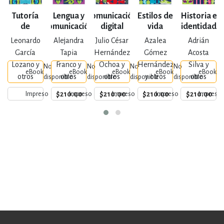
Tutoría
Lengua y
Comunicación
Estilos de
Historia e
de
comunicación
digital
vida
identidad
ingreso I
saludable
universitaria
Leonardo
Alejandra
Julio César
Azalea
Adrián
García
Tapia
Hernández
Gómez
Acosta
Lozano y
Franco y
Ochoa y
Hernández
Silva y
No
No
No
No
N
eBook
eBook
eBook
eBook
eBook
otros
otros
otros
y otros
otros
disponible
disponible
disponible
disponible
di
$210.00
$210.00
$210.00
$210.00
Impreso
Impreso
Impreso
Impreso
Impreso