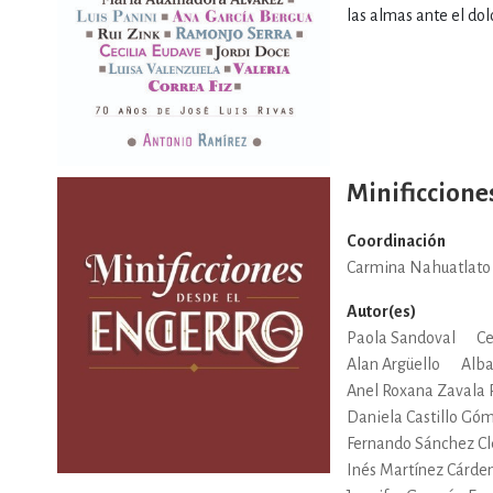
las almas ante el dolo
Minificcione
Coordinación
Carmina Nahuatlato 
Autor(es)
Paola Sandoval
Ce
Alan Argüello
Alba
Anel Roxana Zavala 
Daniela Castillo Gó
Fernando Sánchez Cl
Inés Martínez Cárde