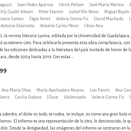
agazzi
Juan Pedro Aparicio
Ulrich Peltzer
José María Merino
Orly Castel-bloom
Peter Stamm
Isabel Río Novo
Miguel Bayón
amanca Santos
Etgar Keret
Valeria Correa Fiz
David Machado
L
Antonio Skármeta
Roberto Carlos Pérez
César Aira
0, la revista literaria Luvina, editada por la Universidad de Guadalajara,
 su número cien. Para celebrarlo presenta esta obra compilatoria, con
e las ediciones dedicadas a la literatura del país invitado de honor de l
ara, desde 2004 hasta 2019. Con estas ...
 99
Ana María Shua
María Auxiliadora Álvares
Luis Panini
Ana Gar
Serra
Cecilia Eudave
JDoce
LValenzuela
Valeria Correa Fiz
adentro, el dolor es todo, te rodea, te incluye, es como una gran bola r
fierno». El infierno es una representación de lo otro, lo desconocido, lo
isible. Desde la Antigüedad, las imágenes del infierno se centraron en l