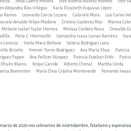
inoza
Jesús Guerra Medina
José Alberto Álvarez Moreno
José S
en Alejandra Ríos Villegas
Karla Elizabeth Esquivias López
jas Ramos
Leonardo García Lozano
Gabriela Mora
Luis Carlos V
arcelo Arnaldo Felipe Medone
Cristina Gutiérrez Mar
Marina Cab
Melanie Isabel Taylor Herrera
Melissa Cordero Novo
Oswaldo Es
adilla
Perla C. Hermosillo
Samantha Ivana Lamas Ramírez
Sar
es Lorenzo
Stella Maris Bellone
Valeria Rodríguez Luna
tillo Briceño
Yonnier Torres Rodríguez
Ana María Shua
Patricia
ríguez Pappe
Ana Pellicer Vázquez
Patricia Esteban Erlés
Patric
Efraím Blanco
Felipe Garrido
Alberto Chimal
Martha Cerda
ueroa Buenrostro
María Dina Grijalva Monteverde
Fernando Iwasak
marzo de 2020 nos colmamos de incertidumbre, fatalismo y esperanza.