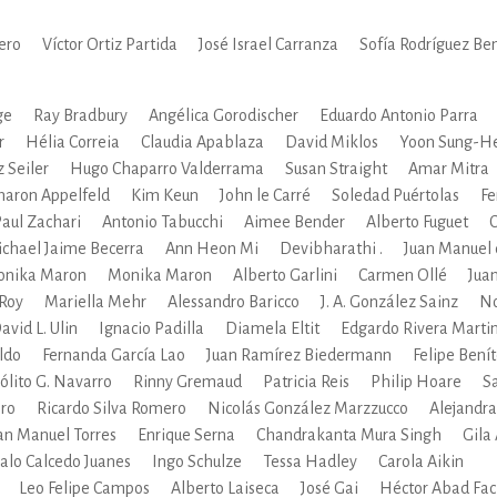
lero
Víctor Ortiz Partida
José Israel Carranza
Sofía Rodríguez Be
ge
Ray Bradbury
Angélica Gorodischer
Eduardo Antonio Parra
r
Hélia Correia
Claudia Apablaza
David Miklos
Yoon Sung-H
z Seiler
Hugo Chaparro Valderrama
Susan Straight
Amar Mitra
haron Appelfeld
Kim Keun
John le Carré
Soledad Puértolas
Fe
aul Zachari
Antonio Tabucchi
Aimee Bender
Alberto Fuguet
C
chael Jaime Becerra
Ann Heon Mi
Devibharathi .
Juan Manuel 
nika Maron
Monika Maron
Alberto Garlini
Carmen Ollé
Jua
 Roy
Mariella Mehr
Alessandro Baricco
J. A. González Sainz
No
avid L. Ulin
Ignacio Padilla
Diamela Eltit
Edgardo Rivera Marti
ldo
Fernanda García Lao
Juan Ramírez Biedermann
Felipe Bení
ólito G. Navarro
Rinny Gremaud
Patricia Reis
Philip Hoare
S
ero
Ricardo Silva Romero
Nicolás González Marzzucco
Alejandr
an Manuel Torres
Enrique Serna
Chandrakanta Mura Singh
Gila
alo Calcedo Juanes
Ingo Schulze
Tessa Hadley
Carola Aikin
Leo Felipe Campos
Alberto Laiseca
José Gai
Héctor Abad Fac