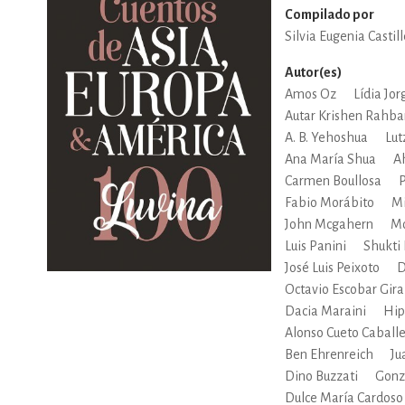
Compilado por
Silvia Eugenia Castil
Autor(es)
Amos Oz
Lídia Jor
Autar Krishen Rahba
A. B. Yehoshua
Lut
Ana María Shua
A
Carmen Boullosa
P
Fabio Morábito
Mi
John Mcgahern
Mo
Luis Panini
Shukti
José Luis Peixoto
D
Octavio Escobar Gira
Dacia Maraini
Hip
Alonso Cueto Caball
Ben Ehrenreich
Ju
Dino Buzzati
Gonz
Dulce María Cardoso