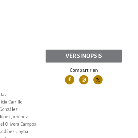
VER SINOPSIS
Compartir en
ataz
icia Carrillo
 González
Núñez Jiménez
el Olivera Campos
Godínez Goytia