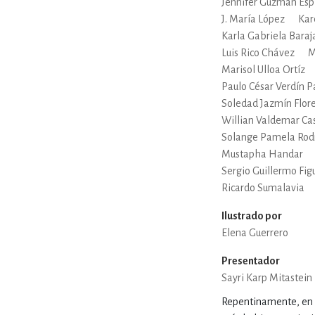
Jennifer Guzmán Esp
J. María López
Kar
Karla Gabriela Bara
Luis Rico Chávez
M
Marisol Ulloa Ortíz
Paulo César Verdín P
Soledad Jazmín Flor
Willian Valdemar Cas
Solange Pamela Rod
Mustapha Handar
Sergio Guillermo Fig
Ricardo Sumalavia
Ilustrado por
Elena Guerrero
Presentador
Sayri Karp Mitastein
Repentinamente, en 