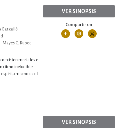
VER SINOPSIS
Compartir en
s Bargalló
ld
Mayes C. Rubeo
 coexisten mortales e
n ritmo ineludible
 espíritu mismo es el
VER SINOPSIS