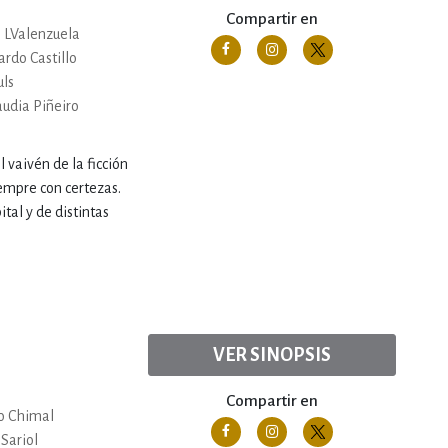
Compartir en
LValenzuela
ardo Castillo
uls
audia Piñeiro
 vaivén de la ficción
iempre con certezas.
tal y de distintas
VER SINOPSIS
Compartir en
o Chimal
 Sariol