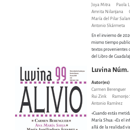
Joya Mitra
Paola L
Amrita Nilanjana
María del Pilar Sal
Antonio Skármeta
En el invierno de 202
mismo tiempo publicó
textos provenientes d
del Libro de Guadalaj
Luvina Núm.
Autor(es)
Carmen Berenguer
Rui Zink
Ramonjo 
Antonio Ramírez
«Cuando estás metida 
María Shua: «Es el in
allá de la realidad v