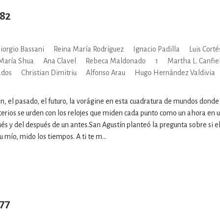
82
iorgio Bassani
Reina María Rodríguez
Ignacio Padilla
Luis Corté
María Shua
Ana Clavel
Rebeca Maldonado
1
Martha L. Canfie
ados
Christian Dimitriu
Alfonso Arau
Hugo Hernández Valdivia
n, el pasado, el futuro, la vorágine en esta cuadratura de mundos donde
terios se urden con los relojes que miden cada punto como un ahora en u
és y del después de un antes.San Agustín planteó la pregunta sobre si el
tu mío, mido los tiempos. A ti te m...
77