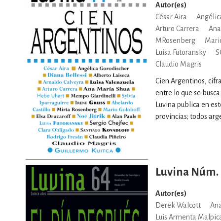
Autor(es)
César Aira
Angélic
Arturo Carrera
Ana
MRosenberg
Mari
Luisa Futoransky
S
Claudio Magris
Cien Argentinos, cifr
entre lo que se busca
Luvina publica en est
provincias; todos arge
Luvina Núm.
Autor(es)
Derek Walcott
Ana
Luis Armenta Malpic