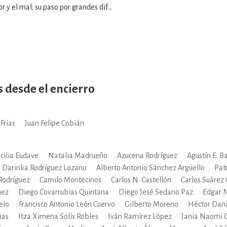
r y el mal; su paso por grandes dif...
s desde el encierro
Frías
Juan Felipe Cobián
cilia Eudave
Natalia Madrueño
Azucena Rodríguez
Agustín E. B
 Darinka Rodríguez Lozano
Alberto Antonio Sánchez Argüello
Patr
Rodríguez
Camilo Montecinos
Carlos N. Castellón
Carlos Suárez
mez
Diego Covarrubias Quintana
Diego Jesé Sedano Paz
Edgar 
elo
Francisco Antonio León Cuervo
Gilberto Moreno
Héctor Dani
nas
Itza Ximena Solís Robles
Iván Ramírez López
Jania Naomi 