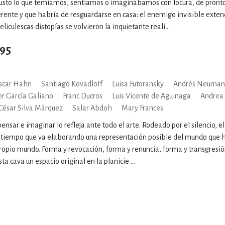
justo lo que temíamos, sentíamos o imaginábamos con locura, de pront
rente y que habría de resguardarse en casa: el enemigo invisible extend
peliculescas distopías se volvieron la inquietante reali...
95
scar Hahn
Santiago Kovadloff
Luisa Futoransky
Andrés Neuman
er García Galiano
Franc Ducros
Luis Vicente de Aguinaga
Andrea 
César Silva Márquez
Salar Abdoh
Mary Frances
pensar e imaginar lo refleja ante todo el arte. Rodeado por el silencio, e
l tiempo que va elaborando una representación posible del mundo que h
ropio mundo. Forma y revocación, forma y renuncia, forma y transgresió
ta cava un espacio original en la planicie ...