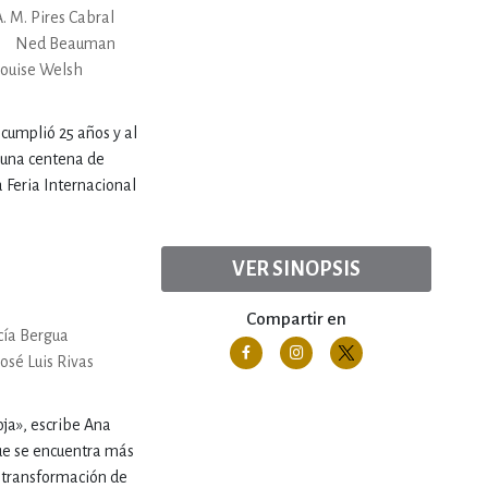
A. M. Pires Cabral
Ned Beauman
ouise Welsh
 cumplió 25 años y al
 una centena de
a Feria Internacional
VER SINOPSIS
Compartir en
cía Bergua
José Luis Rivas
oja», escribe Ana
 que se encuentra más
a transformación de