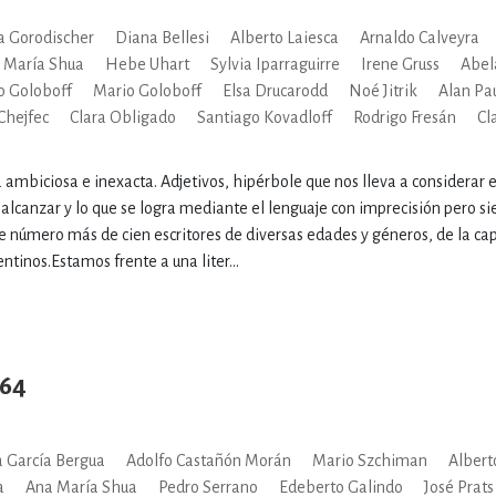
a Gorodischer
Diana Bellesi
Alberto Laiesca
Arnaldo Calveyra
 María Shua
Hebe Uhart
Sylvia Iparraguirre
Irene Gruss
Abel
o Goloboff
Mario Goloboff
Elsa Drucarodd
Noé Jitrik
Alan Pa
Chejfec
Clara Obligado
Santiago Kovadloff
Rodrigo Fresán
Cl
a ambiciosa e inexacta. Adjetivos, hipérbole que nos lleva a considerar el
 alcanzar y lo que se logra mediante el lenguaje con imprecisión pero s
e número más de cien escritores de diversas edades y géneros, de la capi
ntinos.Estamos frente a una liter...
 64
 García Bergua
Adolfo Castañón Morán
Mario Szchiman
Albert
a
Ana María Shua
Pedro Serrano
Edeberto Galindo
José Prats