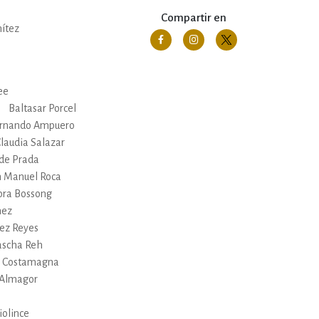
Compartir en
nítez
ee
Baltasar Porcel
rnando Ampuero
laudia Salazar
de Prada
n Manuel Roca
ra Bossong
nez
tez Reyes
ascha Reh
a Costamagna
 Almagor
iolince