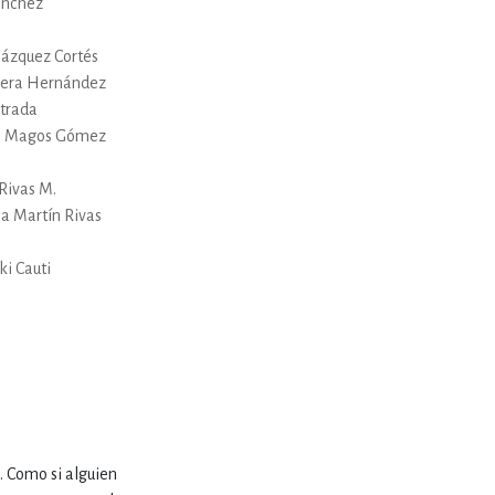
ánchez
elázquez Cortés
rera Hernández
trada
a Magos Gómez
 Rivas M.
ia Martín Rivas
i Cauti
 Como si alguien