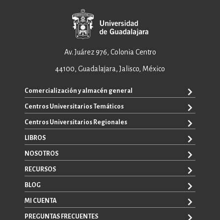
Av. Juárez 976, Colonia Centro
44100, Guadalajara, Jalisco, México
Comercialización y almacén general
Centros Universitarios Temáticos
ventas@editorial.udg.mx
WhatsApp: +52 33 1433 6869
Centros Universitarios Regionales
CUAAD
CUCEA
LIBROS
CUAAD
CUCS
CUCBA
NOSOTROS
TODOS LOS LIBROS
CUCBA
CUCEI
E-BOOKS
RECURSOS
CUCEI
SOBRE NOSOTROS
CUCOSTA
LIBROS DE TEXTO
CUCSH
CONTACTO
BLOG
CUCHAPALA
PROMOCIONALES
CATÁLOGOS
AUTORES
CUCSH
CONVOCATORIAS
MI CUENTA
LA VENTANA ROJA
CULAGOS
PREGUNTAS FRECUENTES
REGISTRO