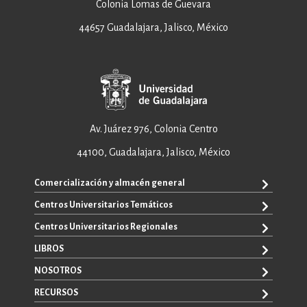
Colonia Lomas de Guevara
44657 Guadalajara, Jalisco, México
Av. Juárez 976, Colonia Centro
44100, Guadalajara, Jalisco, México
Comercialización y almacén general
Centros Universitarios Temáticos
ventas@editorial.udg.mx
WhatsApp: +52 33 1433 6869
Centros Universitarios Regionales
CUAAD
CUCEA
LIBROS
CUAAD
CUCS
CUCBA
NOSOTROS
TODOS LOS LIBROS
CUCBA
CUCEI
E-BOOKS
RECURSOS
CUCEI
SOBRE NOSOTROS
CUCOSTA
LIBROS DE TEXTO