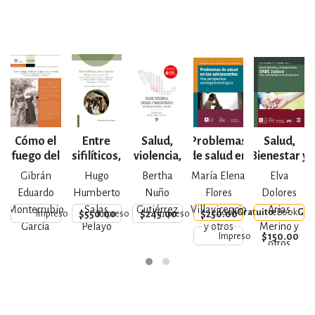
Cómo el
Entre
Salud,
Problemas
Salud,
Cal
fuego del
sifilíticos,
violencia,
de salud en
Bienestar y
com
infierno,
locos y
drogas y
los
Envejecimiento
d
Gibrán
Hugo
Bertha
María Elena
Elva
quema
leprosos
narcotráfico
adolescentes
SABE Jalisco
Eduardo
Humberto
Nuño
Flores
Dolores
sin
un
Monterrubio
Salas
Gutiérrez
Villavicencio
Arias
eBook
Gratuito
eBook
Gra
$550.00
$245.00
$250.00
Impreso
Impreso
Impreso
consumir
García
Pelayo
y otros
Merino y
$150.00
Impreso
otros