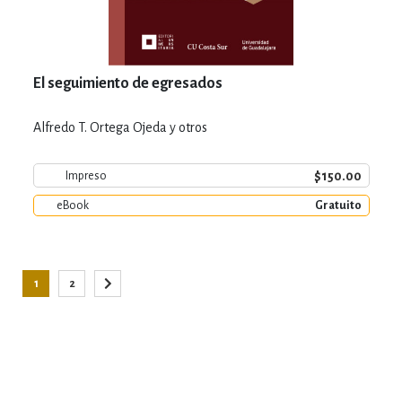
El seguimiento de egresados
Alfredo T. Ortega Ojeda y otros
$150.00
Impreso
eBook
Gratuito
Página
1
2
Está viendo la página
Página
Página
Siguiente