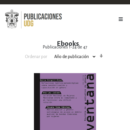
Ebooks
Publicaciones
1
-
24
de
47
Orden
Ordenar por
ascendente