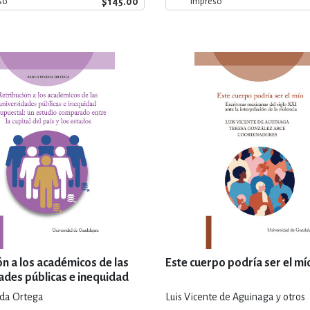
$145.00
so
Impreso
ón a los académicos de las
Este cuerpo podría ser el mí
ades públicas e inequidad
stal: un estudio comparado
da Ortega
Luis Vicente de Aguinaga y otros
apital del país y los estados