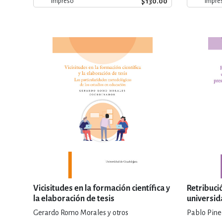
$130.00
Impreso
Impre
Vicisitudes en la formación científica y
Retribuci
la elaboración de tesis
universid
presupue
Gerardo Romo Morales y otros
Pablo Pine
entre la c