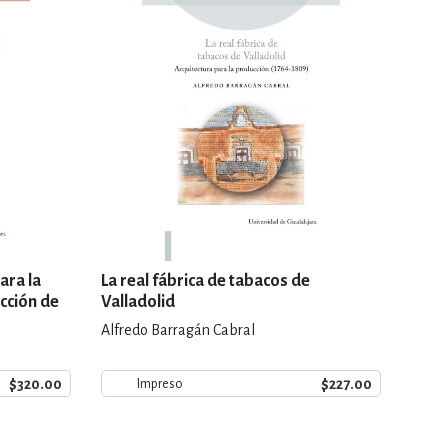
ara la
La real fábrica de tabacos de
cción de
Valladolid
ciales y
Alfredo Barragán Cabral
$320.00
$227.00
Impreso