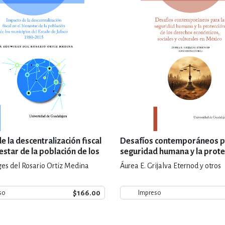
e la descentralización fiscal
Desafíos contemporáneos p
estar de la población de los
seguridad humana y la prote
s del Estado de Jalisco 1980-
los derechos económicos, so
es del Rosario Ortiz Medina
Áurea E. Grijalva Eternod y otros
culturales en México
$166.00
so
Impreso