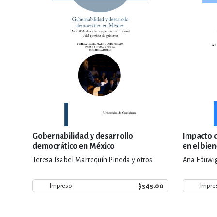
Gobernabilidad y desarrollo
Impacto d
democrático en México
en el bien
municipio
Teresa Isabel Marroquín Pineda y otros
Ana Eduwig
2015
$345.00
Impreso
Impre