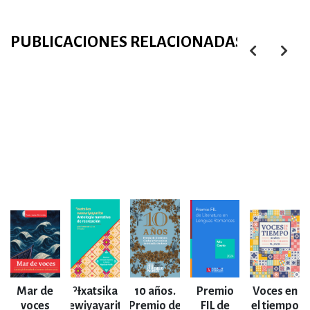
PUBLICACIONES RELACIONADAS
Mar de
ˀƗxatsika
10 años.
Premio
Voces en
voces
wewiyayarite.
Premio de
FIL de
el tiempo