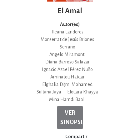
El Amal
Autor(es)
Ileana Landeros
Monserrat de Jesús Briones
Serrano
Angelo Miramonti
Diana Barroso Salazar
Ignacio Azael Pérez Nuño
Aminatou Haidar
Elghalia Dijmi Mohamed
Sultana Jaya
Elouara Khayya
Mina Hamdi Baali
VER
SINOPSIS
Compartir