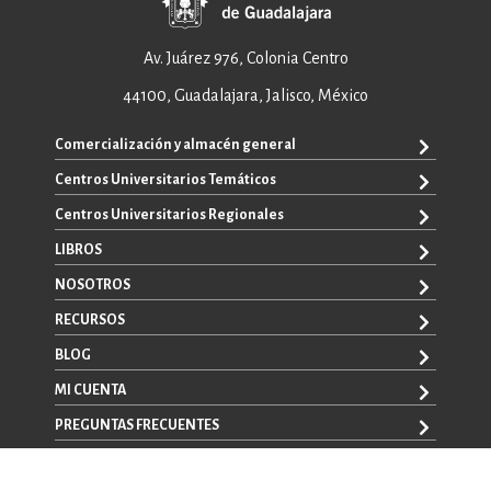
Av. Juárez 976, Colonia Centro
44100, Guadalajara, Jalisco, México
Comercialización y almacén general
Centros Universitarios Temáticos
ventas@editorial.udg.mx
WhatsApp: +52 33 1433 6869
Centros Universitarios Regionales
CUAAD
CUCEA
LIBROS
CUAAD
CUCS
CUCBA
NOSOTROS
TODOS LOS LIBROS
CUCBA
CUCEI
E-BOOKS
RECURSOS
CUCEI
SOBRE NOSOTROS
CUCOSTA
LIBROS DE TEXTO
CUCSH
CONTACTO
BLOG
CUCHAPALA
PROMOCIONALES
CATÁLOGOS
AUTORES
CUCSH
CONVOCATORIAS
MI CUENTA
LA VENTANA ROJA
CULAGOS
PREGUNTAS FRECUENTES
REGISTRO
CUSUR
INICIA SESIÓN
CUTONALÁ
AVISO LEGAL