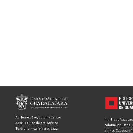
Av. Juárez 976, Colonia Centro
Ing. Hugo Vázquez 
44100, Guadalajara, México
colonia Industrial
Teléfono:
+52 (33) 3134 2222
45150, Zapopan, Ja