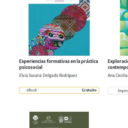
Experiencias formativas en la práctica
Exploraci
psicosocial
contempo
emergen
Elvia Susana Delgado Rodríguez
Ana Cecili
eBook
Gratuito
Impre