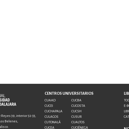
CENTROS UNIVERSITARIOS
LI
CUAAD
CUCBA
TOD
CUCEI
CUCOSTA
E-
CUCHAPALA
CUCSH
LIB
Reyes 39, interior 32-33,
CULAGOS
CUSUR
CA
 Los Belenes,
CUTONALÁ
CUALTOS
lisco.
CUCEA
CUCIÉNEGA
N