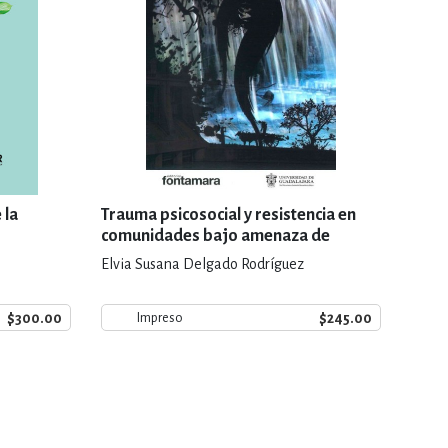
 la
Trauma psicosocial y resistencia en
comunidades bajo amenaza de
despojo por construcción de
Elvia Susana Delgado Rodríguez
represas
$300.00
$245.00
Impreso