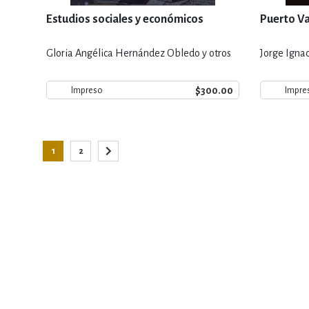
Estudios sociales y económicos
Puerto Val
Gloria Angélica Hernández Obledo y otros
Jorge Igna
$300.00
Impreso
Impre
Página
1
2
Está viendo la página
Página
Página
Siguiente