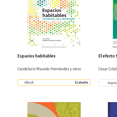
Espacios habitables
El efect
Candelario Macedo Hernández y otros
Cesar Gilab
eBook
Gratuito
Impre