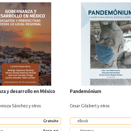
a y desarrollo en México
Pandemónium
pinoza Sánchez y otros
Cesar Gilabert y otros
Gratuito
eBook
so
Impreso