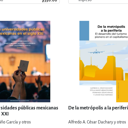
$350.00
rsidades públicas mexicanas
De la metrópolis a la perifer
o XXI
ño García y otros
Alfredo A. César Dachary y otros