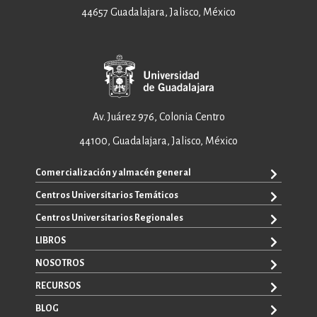
44657 Guadalajara, Jalisco, México
Av. Juárez 976, Colonia Centro
44100, Guadalajara, Jalisco, México
Comercialización y almacén general
Centros Universitarios Temáticos
ventas@editorial.udg.mx
WhatsApp: +52 33 1433 6869
Centros Universitarios Regionales
CUAAD
CUCEA
LIBROS
CUAAD
CUCS
CUCBA
NOSOTROS
TODOS LOS LIBROS
CUCBA
CUCEI
E-BOOKS
RECURSOS
CUCEI
SOBRE NOSOTROS
CUCOSTA
LIBROS DE TEXTO
CUCSH
CONTACTO
BLOG
CUCHAPALA
PROMOCIONALES