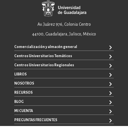
Av. Juárez 976, Colonia Centro
44100, Guadalajara, Jalisco, México
Comercialización y almacén general
Centros Universitarios Temáticos
ventas@editorial.udg.mx
WhatsApp: +52 33 1433 6869
Centros Universitarios Regionales
CUAAD
CUCEA
LIBROS
CUAAD
CUCS
CUCBA
NOSOTROS
TODOS LOS LIBROS
CUCBA
CUCEI
E-BOOKS
RECURSOS
CUCEI
SOBRE NOSOTROS
CUCOSTA
LIBROS DE TEXTO
CUCSH
CONTACTO
BLOG
CUCHAPALA
PROMOCIONALES
CATÁLOGOS
AUTORES
CUCSH
CONVOCATORIAS
MI CUENTA
LA VENTANA ROJA
CULAGOS
PREGUNTAS FRECUENTES
REGISTRO
CUSUR