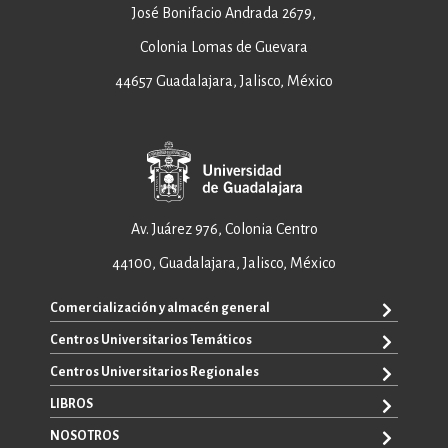
José Bonifacio Andrada 2679,
Colonia Lomas de Guevara
44657 Guadalajara, Jalisco, México
Av. Juárez 976, Colonia Centro
44100, Guadalajara, Jalisco, México
Comercialización y almacén general
Centros Universitarios Temáticos
ventas@editorial.udg.mx
WhatsApp: +52 33 1433 6869
Centros Universitarios Regionales
CUAAD
CUCEA
LIBROS
CUAAD
CUCS
CUCBA
NOSOTROS
TODOS LOS LIBROS