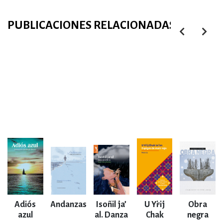
PUBLICACIONES RELACIONADAS
Adiós
Andanzas
Isoñil ja’
U Yi’ij
Obra
azul
al. Danza
Chak
negra