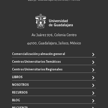
Av. Juárez 976, Colonia Centro
44100, Guadalajara, Jalisco, México
Comercialización y almacén general
Centros Universitarios Temáticos
ventas@editorial.udg.mx
WhatsApp: +52 33 1433 6869
Centros Universitarios Regionales
CUAAD
CUCEA
LIBROS
CUAAD
CUCS
CUCBA
NOSOTROS
TODOS LOS LIBROS
CUCBA
CUCEI
E-BOOKS
RECURSOS
CUCEI
SOBRE NOSOTROS
CUCOSTA
LIBROS DE TEXTO
CUCSH
CONTACTO
BLOG
CUCHAPALA
PROMOCIONALES
CATÁLOGOS
AUTORES
CUCSH
CONVOCATORIAS