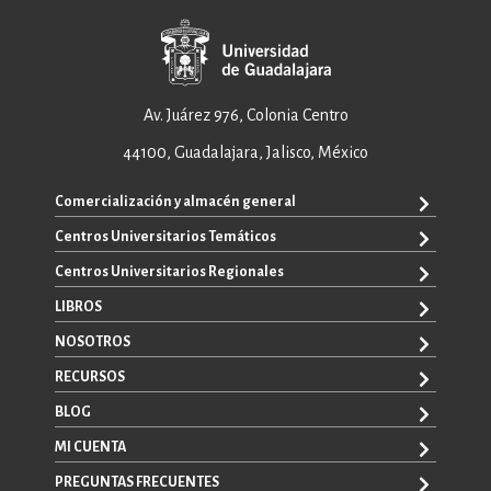
Av. Juárez 976, Colonia Centro
44100, Guadalajara, Jalisco, México
Comercialización y almacén general
Centros Universitarios Temáticos
ventas@editorial.udg.mx
WhatsApp: +52 33 1433 6869
Centros Universitarios Regionales
CUAAD
CUCEA
LIBROS
CUAAD
CUCS
CUCBA
NOSOTROS
TODOS LOS LIBROS
CUCBA
CUCEI
E-BOOKS
RECURSOS
CUCEI
SOBRE NOSOTROS
CUCOSTA
LIBROS DE TEXTO
CUCSH
CONTACTO
BLOG
CUCHAPALA
PROMOCIONALES
CATÁLOGOS
AUTORES
CUCSH
CONVOCATORIAS
MI CUENTA
LA VENTANA ROJA
CULAGOS
PREGUNTAS FRECUENTES
REGISTRO