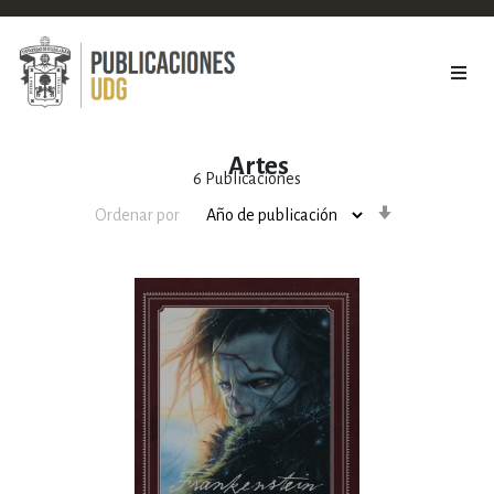
Artes
6
Publicaciones
Orden
Ordenar por
ascendente