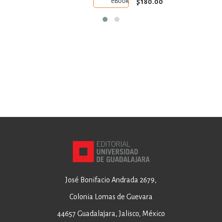
$180.00
eBook
certamen)
de
Guadalajara
José Bonifacio Andrada 2679,
Colonia Lomas de Guevara
44657 Guadalajara, Jalisco, México