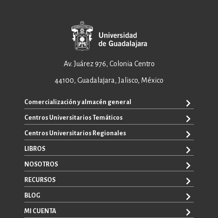
Av. Juárez 976, Colonia Centro
44100, Guadalajara, Jalisco, México
Comercialización y almacén general
Centros Universitarios Temáticos
ventas@editorial.udg.mx
WhatsApp: +52 33 1433 6869
Centros Universitarios Regionales
CUAAD
CUCEA
LIBROS
CUAAD
CUCS
CUCBA
NOSOTROS
TODOS LOS LIBROS
CUCBA
CUCEI
E-BOOKS
RECURSOS
CUCEI
SOBRE NOSOTROS
CUCOSTA
LIBROS DE TEXTO
CUCSH
CONTACTO
BLOG
CUCHAPALA
PROMOCIONALES
CATÁLOGOS
AUTORES
CUCSH
CONVOCATORIAS
MI CUENTA
LA VENTANA ROJA