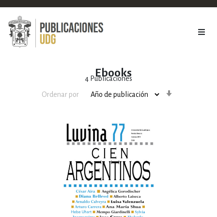
Ebooks
4
Publicaciones
Orden
Ordenar por
ascendente