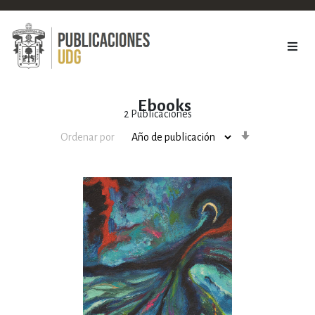
Ebooks
2
Publicaciones
Orden
Ordenar por
ascendente