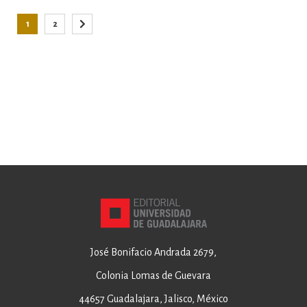
Página
1
2
Está viendo la página
Página
Página
Siguiente
José Bonifacio Andrada 2679,
Colonia Lomas de Guevara
44657 Guadalajara, Jalisco, México