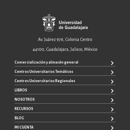
Av. Juárez 976, Colonia Centro
44100, Guadalajara, Jalisco, México
Comercialización y almacén general
Centros Universitarios Temáticos
ventas@editorial.udg.mx
WhatsApp: +52 33 1433 6869
Centros Universitarios Regionales
CUAAD
CUCEA
LIBROS
CUAAD
CUCS
CUCBA
NOSOTROS
TODOS LOS LIBROS
CUCBA
CUCEI
E-BOOKS
RECURSOS
CUCEI
SOBRE NOSOTROS
CUCOSTA
LIBROS DE TEXTO
CUCSH
CONTACTO
BLOG
CUCHAPALA
PROMOCIONALES
CATÁLOGOS
AUTORES
CUCSH
CONVOCATORIAS
MI CUENTA
LA VENTANA ROJA