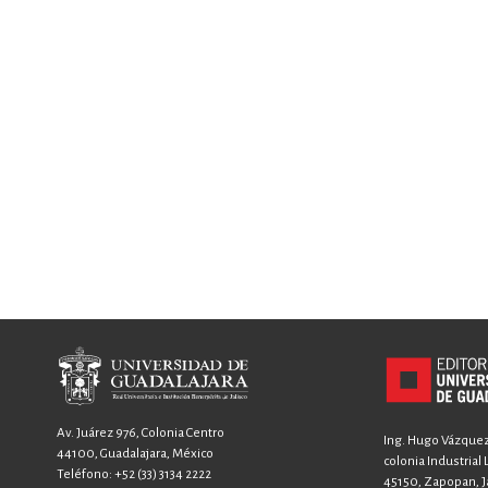
Av. Juárez 976, Colonia Centro
Ing. Hugo Vázquez 
44100, Guadalajara, México
colonia Industrial
Teléfono:
+52 (33) 3134 2222
45150, Zapopan, Ja