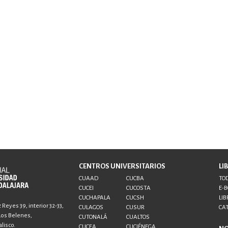
CENTROS UNIVERSITARIOS
LI
CUAAD
CUCBA
TOD
CUCEI
CUCOSTA
E-
CUCHAPALA
CUCSH
LIB
Reyes 39, interior 32-33,
CULAGOS
CUSUR
CA
 Los Belenes,
CUTONALÁ
CUALTOS
lisco.
CUCEA
CUCIÉNEGA