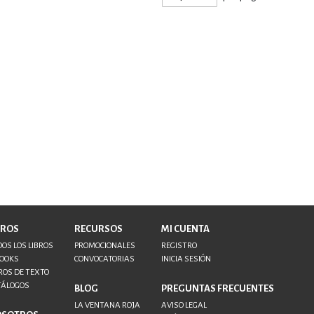
BROS
RECURSOS
MI CUENTA
OS LOS LIBROS
PROMOCIONALES
REGISTRO
BOOKS
CONVOCATORIAS
INICIA SESIÓN
ROS DE TEXTO
TÁLOGOS
BLOG
PREGUNTAS FRECUENTES
LA VENTANA ROJA
AVISO LEGAL