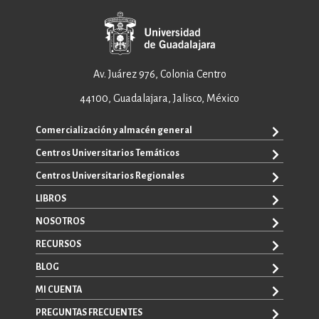
Av. Juárez 976, Colonia Centro
44100, Guadalajara, Jalisco, México
Comercialización y almacén general
Centros Universitarios Temáticos
ventas@editorial.udg.mx
WhatsApp: +52 33 1433 6869
Centros Universitarios Regionales
CUAAD
CUCEA
LIBROS
CUAAD
CUCS
CUCBA
NOSOTROS
TODOS LOS LIBROS
CUCBA
CUCEI
E-BOOKS
RECURSOS
CUCEI
SOBRE NOSOTROS
CUCOSTA
LIBROS DE TEXTO
CUCSH
CONTACTO
BLOG
CUCHAPALA
PROMOCIONALES
CATÁLOGOS
AUTORES
CUCSH
CONVOCATORIAS
MI CUENTA
LA VENTANA ROJA
CULAGOS
PREGUNTAS FRECUENTES
REGISTRO