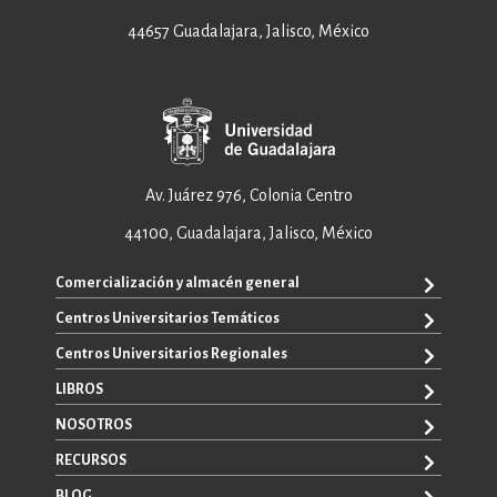
44657 Guadalajara, Jalisco, México
Av. Juárez 976, Colonia Centro
44100, Guadalajara, Jalisco, México
Comercialización y almacén general
Centros Universitarios Temáticos
ventas@editorial.udg.mx
WhatsApp: +52 33 1433 6869
Centros Universitarios Regionales
CUAAD
CUCEA
LIBROS
CUAAD
CUCS
CUCBA
NOSOTROS
TODOS LOS LIBROS
CUCBA
CUCEI
E-BOOKS
RECURSOS
CUCEI
SOBRE NOSOTROS
CUCOSTA
LIBROS DE TEXTO
CUCSH
CONTACTO
BLOG