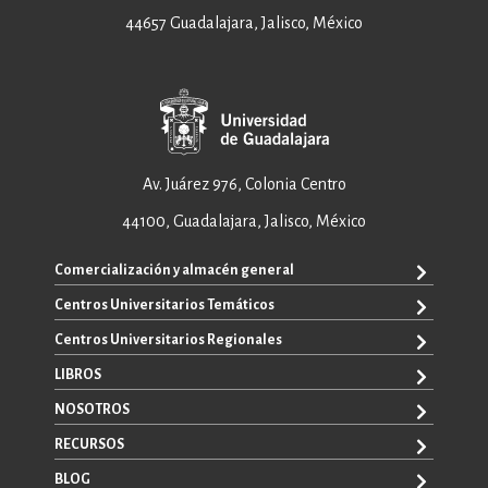
44657 Guadalajara, Jalisco, México
Av. Juárez 976, Colonia Centro
44100, Guadalajara, Jalisco, México
Comercialización y almacén general
Centros Universitarios Temáticos
ventas@editorial.udg.mx
WhatsApp: +52 33 1433 6869
Centros Universitarios Regionales
CUAAD
CUCEA
LIBROS
CUAAD
CUCS
CUCBA
NOSOTROS
TODOS LOS LIBROS
CUCBA
CUCEI
E-BOOKS
RECURSOS
CUCEI
SOBRE NOSOTROS
CUCOSTA
LIBROS DE TEXTO
CUCSH
CONTACTO
BLOG
CUCHAPALA
PROMOCIONALES