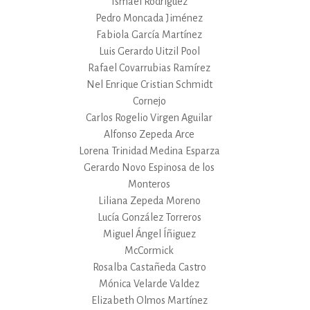
Ismael Rodríguez
Pedro Moncada Jiménez
Fabiola García Martínez
Luis Gerardo Uitzil Pool
Rafael Covarrubias Ramírez
Nel Enrique Cristian Schmidt
Cornejo
Carlos Rogelio Virgen Aguilar
Alfonso Zepeda Arce
Lorena Trinidad Medina Esparza
Gerardo Novo Espinosa de los
Monteros
Liliana Zepeda Moreno
Lucía González Torreros
Miguel Ángel Íñiguez
McCormick
Rosalba Castañeda Castro
Mónica Velarde Valdez
Elizabeth Olmos Martínez