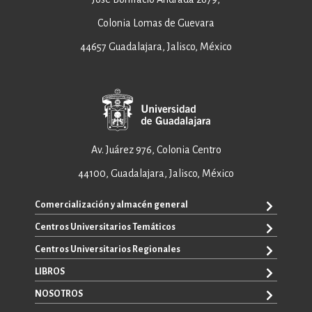
Colonia Lomas de Guevara
44657 Guadalajara, Jalisco, México
Av. Juárez 976, Colonia Centro
44100, Guadalajara, Jalisco, México
Comercialización y almacén general
Centros Universitarios Temáticos
ventas@editorial.udg.mx
WhatsApp: +52 33 1433 6869
Centros Universitarios Regionales
CUAAD
CUCEA
LIBROS
CUAAD
CUCS
CUCBA
NOSOTROS
TODOS LOS LIBROS
CUCBA
CUCEI