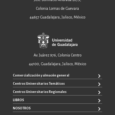
Colonia Lomas de Guevara
44657 Guadalajara, Jalisco, México
Av. Juárez 976, Colonia Centro
44100, Guadalajara, Jalisco, México
Comercialización y almacén general
Centros Universitarios Temáticos
ventas@editorial.udg.mx
WhatsApp: +52 33 1433 6869
Centros Universitarios Regionales
CUAAD
CUCEA
LIBROS
CUAAD
CUCS
CUCBA
NOSOTROS
TODOS LOS LIBROS
CUCBA
CUCEI