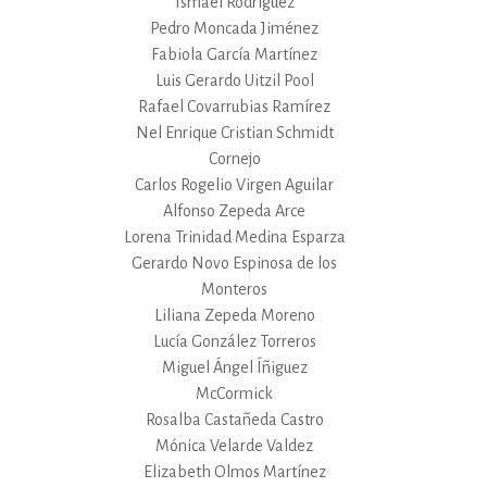
Ismael Rodríguez
Pedro Moncada Jiménez
Fabiola García Martínez
Luis Gerardo Uitzil Pool
Rafael Covarrubias Ramírez
Nel Enrique Cristian Schmidt
Cornejo
Carlos Rogelio Virgen Aguilar
Alfonso Zepeda Arce
Lorena Trinidad Medina Esparza
Gerardo Novo Espinosa de los
Monteros
Liliana Zepeda Moreno
Lucía González Torreros
Miguel Ángel Íñiguez
McCormick
Rosalba Castañeda Castro
Mónica Velarde Valdez
Elizabeth Olmos Martínez