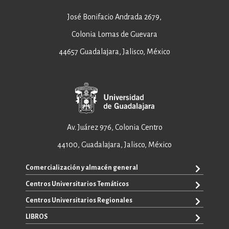
José Bonifacio Andrada 2679,
Colonia Lomas de Guevara
44657 Guadalajara, Jalisco, México
Av. Juárez 976, Colonia Centro
44100, Guadalajara, Jalisco, México
Comercialización y almacén general
Centros Universitarios Temáticos
ventas@editorial.udg.mx
WhatsApp: +52 33 1433 6869
Centros Universitarios Regionales
CUAAD
CUCEA
LIBROS
CUAAD
CUCS