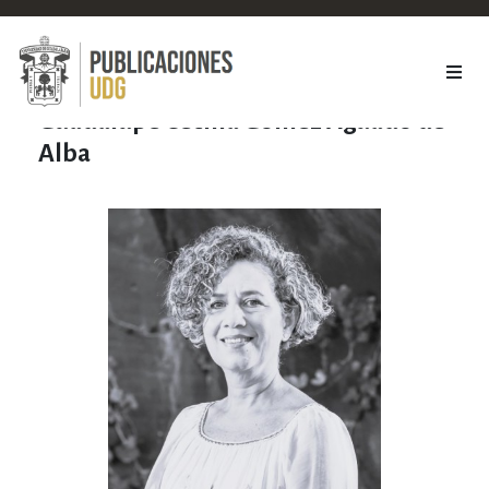
Guadalupe Cecilia Gómez Aguado de
Alba