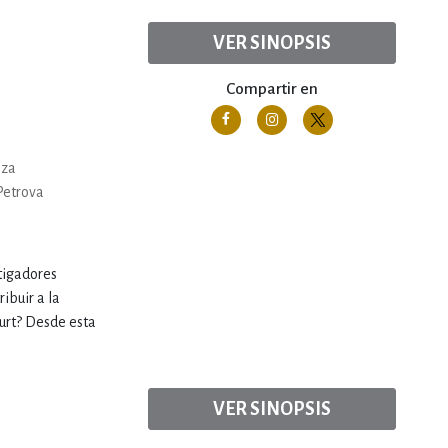
VER SINOPSIS
Compartir en
oza
Petrova
tigadores
ibuir a la
furt? Desde esta
VER SINOPSIS