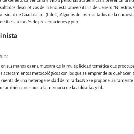
s de Género, La Ventana invitó a personas académicas a presentar artícu
esultados descriptivos de la Encuesta Universitaria de Género “Nuestras
versidad de Guadalajara (UdeG).Algunos de los resultados de la encuest
rsitaria a través de presentaciones y pub...
inista
ópez
 en sus manos es una muestra de la multiplicidad temática que preocupa 
sos acercamientos metodológicos con los que se emprende su quehacer, 
n cuenta de una heterogeneidad de miradas.No se propone únicamente 
 también contribuir a la memoria de las filósofas y fil...