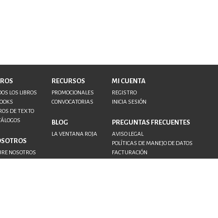
BROS
RECURSOS
MI CUENTA
OS LOS LIBROS
PROMOCIONALES
REGISTRO
BOOKS
CONVOCATORIAS
INICIA SESIÓN
ROS DE TEXTO
TÁLOGOS
BLOG
PREGUNTAS FRECUENTES
LA VENTANA ROJA
AVISO LEGAL
OSOTROS
POLÍTICAS DE MANEJO DE DATOS
BRE NOSOTROS
FACTURACIÓN
NTACTO
TORES