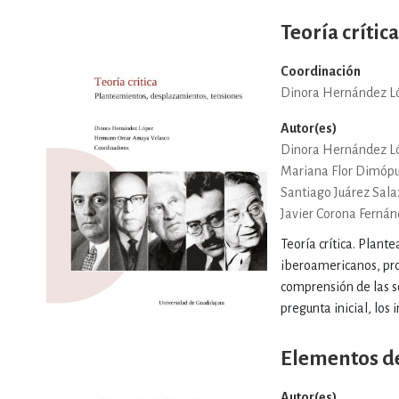
Teoría crítica
Coordinación
Dinora Hernández L
Autor(es)
Dinora Hernández L
Mariana Flor Dimópu
Santiago Juárez Sala
Javier Corona Ferná
Teoría crítica. Plan
iberoamericanos, pro
comprensión de las so
pregunta inicial, los
Elementos de
Autor(es)