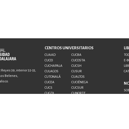
CENTROS UNIVERSITARIOS
LI
CUAAD
CUCBA
TOD
CUCEI
CUCOSTA
E-
CUCHAPALA
CUCSH
LIB
Reyes 39, interior 32-33,
CULAGOS
CUSUR
CA
 Los Belenes,
CUTONALÁ
CUALTOS
lisco.
CUCEA
CUCIÉNEGA
N
CUCS
CUCSUR
SO
CUGDL
CUNORTE
CO
CUTLAJOMULCO
CUTLAQUE
AU
CUVALLES
SUV
SEMS
UDG+
al.udg.mx
.udg.mx
 1433 6869