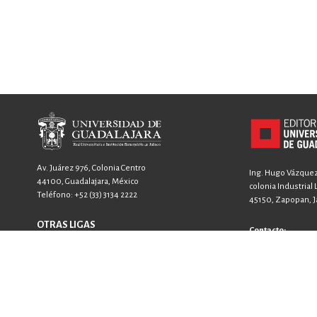
Av. Juárez 976, Colonia Centro
Ing. Hugo Vázquez 
44100, Guadalajara, México
colonia Industrial
Teléfono:
+52 (33) 3134 2222
45150, Zapopan, Ja
OTRAS LIGAS
Contacto:
FICG
+52 33 3640 6326
GACETA
+52 33 3640 4594
SIIAU
contacto@editori
ventas@editorial
WhatsApp: +52 33