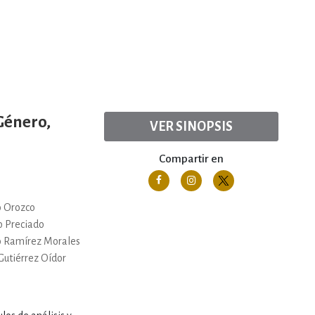
Género,
VER SINOPSIS
Compartir en
o Orozco
 Preciado
o Ramírez Morales
 Gutiérrez Oídor