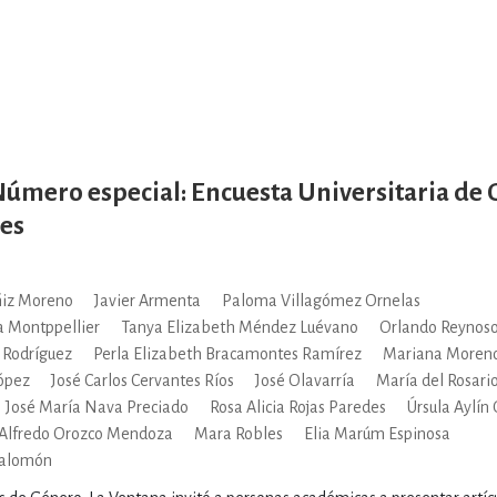
Número especial: Encuesta Universitaria de 
es
ñiz Moreno
Javier Armenta
Paloma Villagómez Ornelas
a Montppellier
Tanya Elizabeth Méndez Luévano
Orlando Reynos
 Rodríguez
Perla Elizabeth Bracamontes Ramírez
Mariana Moreno
ópez
José Carlos Cervantes Ríos
José Olavarría
María del Rosari
José María Nava Preciado
Rosa Alicia Rojas Paredes
Úrsula Aylín
Alfredo Orozco Mendoza
Mara Robles
Elia Marúm Espinosa
Salomón