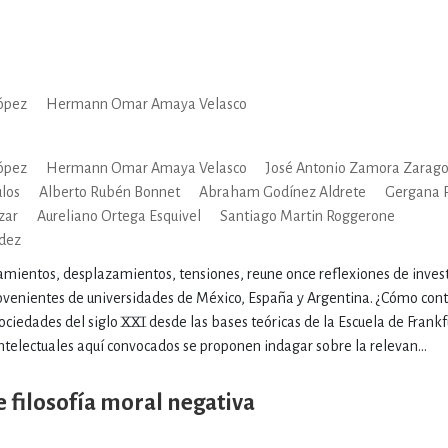
ópez
Hermann Omar Amaya Velasco
ópez
Hermann Omar Amaya Velasco
José Antonio Zamora Zarag
los
Alberto Rubén Bonnet
Abraham Godínez Aldrete
Gergana 
zar
Aureliano Ortega Esquivel
Santiago Martin Roggerone
ndez
teamientos, desplazamientos, tensiones, reune once reflexiones de inves
venientes de universidades de México, España y Argentina. ¿Cómo contr
ciedades del siglo XXI desde las bases teóricas de la Escuela de Frank
 intelectuales aquí convocados se proponen indagar sobre la relevan...
 filosofía moral negativa