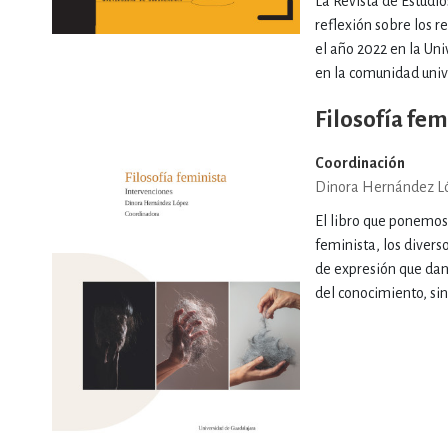
La Revista de Estudio
reflexión sobre los r
el año 2022 en la Uni
en la comunidad unive
Filosofía fem
Coordinación
Dinora Hernández L
El libro que ponemos
feminista, los diver
de expresión que da
del conocimiento, sino