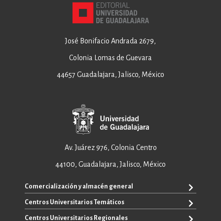
José Bonifacio Andrada 2679,
Colonia Lomas de Guevara
44657 Guadalajara, Jalisco, México
Av. Juárez 976, Colonia Centro
44100, Guadalajara, Jalisco, México
Comercialización y almacén general
Centros Universitarios Temáticos
ventas@editorial.udg.mx
WhatsApp: +52 33 1433 6869
Centros Universitarios Regionales
CUAAD