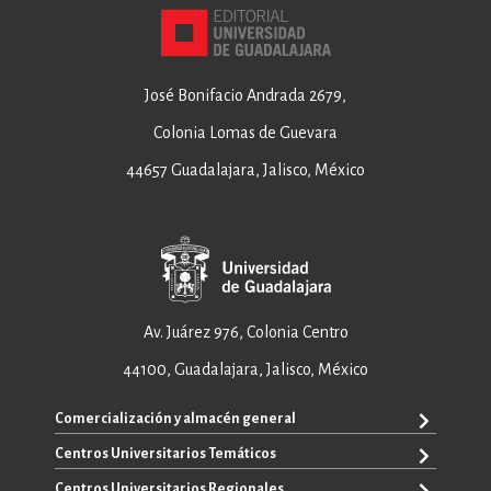
José Bonifacio Andrada 2679,
Colonia Lomas de Guevara
44657 Guadalajara, Jalisco, México
Av. Juárez 976, Colonia Centro
44100, Guadalajara, Jalisco, México
Comercialización y almacén general
Centros Universitarios Temáticos
ventas@editorial.udg.mx
WhatsApp: +52 33 1433 6869
Centros Universitarios Regionales