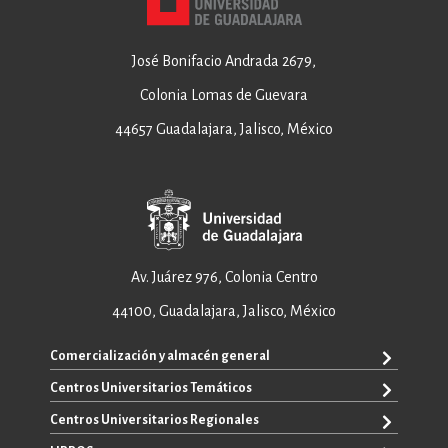
José Bonifacio Andrada 2679,
Colonia Lomas de Guevara
44657 Guadalajara, Jalisco, México
Av. Juárez 976, Colonia Centro
44100, Guadalajara, Jalisco, México
Comercialización y almacén general
Centros Universitarios Temáticos
ventas@editorial.udg.mx
WhatsApp: +52 33 1433 6869
Centros Universitarios Regionales
CUAAD