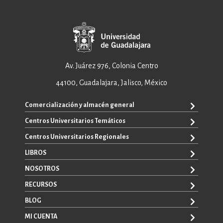
Av. Juárez 976, Colonia Centro
44100, Guadalajara, Jalisco, México
Comercialización y almacén general
Centros Universitarios Temáticos
ventas@editorial.udg.mx
WhatsApp: +52 33 1433 6869
Centros Universitarios Regionales
CUAAD
CUCEA
LIBROS
CUAAD
CUCS
CUCBA
NOSOTROS
TODOS LOS LIBROS
CUCBA
CUCEI
E-BOOKS
RECURSOS
CUCEI
SOBRE NOSOTROS
CUCOSTA
LIBROS DE TEXTO
CUCSH
CONTACTO
BLOG
CUCHAPALA
PROMOCIONALES
CATÁLOGOS
AUTORES
CUCSH
CONVOCATORIAS
MI CUENTA
LA VENTANA ROJA