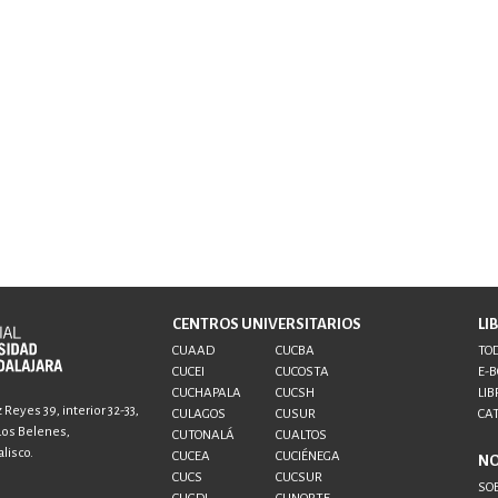
CENTROS UNIVERSITARIOS
LI
CUAAD
CUCBA
TOD
CUCEI
CUCOSTA
E-
CUCHAPALA
CUCSH
LIB
Reyes 39, interior 32-33,
CULAGOS
CUSUR
CA
 Los Belenes,
CUTONALÁ
CUALTOS
lisco.
CUCEA
CUCIÉNEGA
N
CUCS
CUCSUR
SO