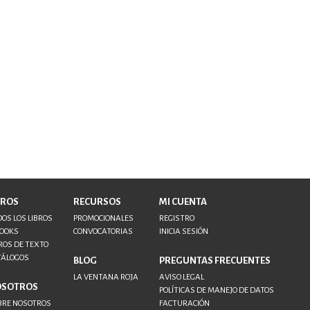
BROS
RECURSOS
MI CUENTA
OS LOS LIBROS
PROMOCIONALES
REGISTRO
BOOKS
CONVOCATORIAS
INICIA SESIÓN
ROS DE TEXTO
TÁLOGOS
BLOG
PREGUNTAS FRECUENTES
LA VENTANA ROJA
AVISO LEGAL
OSOTROS
POLÍTICAS DE MANEJO DE DATOS
BRE NOSOTROS
FACTURACIÓN