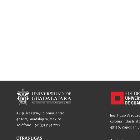
Av. Juárez 976, Colonia Centro
Ing. Hugo Vázquez 
44100, Guadalajara, México
colonia Industrial
Teléfono:
+52 (33) 3134 2222
45150, Zapopan, Ja
OTRAS LIGAS