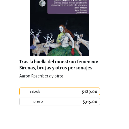
Tras la huella del monstruo femenino:
Sirenas, brujas y otros personajes
demoníacos en el arte y la literatura
Aaron Rosenberg y otros
$189.00
eBook
$315.00
Impreso