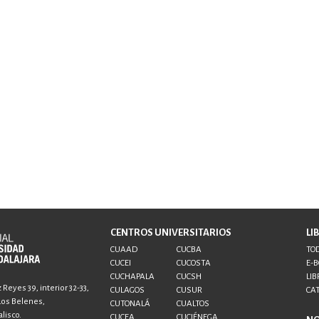
CENTROS UNIVERSITARIOS
LI
CUAAD
CUCBA
TOD
CUCEI
CUCOSTA
E-
CUCHAPALA
CUCSH
LIB
Reyes 39, interior 32-33,
CULAGOS
CUSUR
CA
 Los Belenes,
CUTONALÁ
CUALTOS
lisco.
CUCEA
CUCIÉNEGA