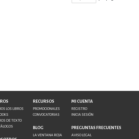
BROS
RECURSOS
MI CUENTA
OS LOS LIBROS
PROMOCIONALES
REGISTRO
BOOKS
CONVOCATORIAS
INICIA SESIÓN
ROS DE TEXTO
TÁLOGOS
BLOG
PREGUNTAS FRECUENTES
LA VENTANA ROJA
AVISO LEGAL