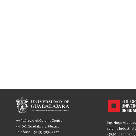
Av. Juárez 976, Colonia Centro
Ing. Hugo Vázquez 
44100, Guadalajara, México
colonia Industrial
Teléfono:
+52 (33) 3134 2222
45150, Zapopan, Ja