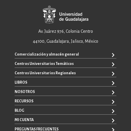
Av. Juárez 976, Colonia Centro
44100, Guadalajara, Jalisco, México
Comercialización y almacén general
Centros Universitarios Temáticos
ventas@editorial.udg.mx
WhatsApp: +52 33 1433 6869
Centros Universitarios Regionales
CUAAD
CUCEA
LIBROS
CUAAD
CUCS
CUCBA
NOSOTROS
TODOS LOS LIBROS
CUCBA
CUCEI
E-BOOKS
RECURSOS
CUCEI
SOBRE NOSOTROS
CUCOSTA
LIBROS DE TEXTO
CUCSH
CONTACTO
BLOG
CUCHAPALA
PROMOCIONALES
CATÁLOGOS
AUTORES
CUCSH
CONVOCATORIAS
MI CUENTA
LA VENTANA ROJA
CULAGOS
PREGUNTAS FRECUENTES
REGISTRO