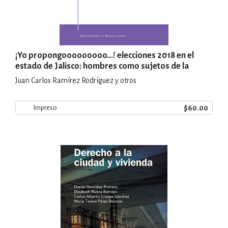
¡Yo propongooooooooo...! elecciones 2018 en el
estado de Jalisco: hombres como sujetos de la
política pública de igualdad de género
Juan Carlos Ramírez Rodríguez y otros
$60.00
Impreso